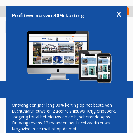
Overslaan
en
x
Digitaal Magazine
Registreer
Check in
naar
Profiteer nu van 30% korting
de
inhoud
gaan
Magazine
Podcasts
Vacatures
Toggl
naviga
Ontvang een jaar lang 30% korting op het beste van
Luchtvaartnieuws en Zakenreisnieuws. Krijg onbeperkt
toegang tot al het nieuws en de bijbehorende Apps.
LUCHTVAARTAUTORITEIT
Ontvang tevens 12 maanden het Luchtvaartnieuws
DOET ONDERZOEK NAAR
Magazine in de mail of op de mat.