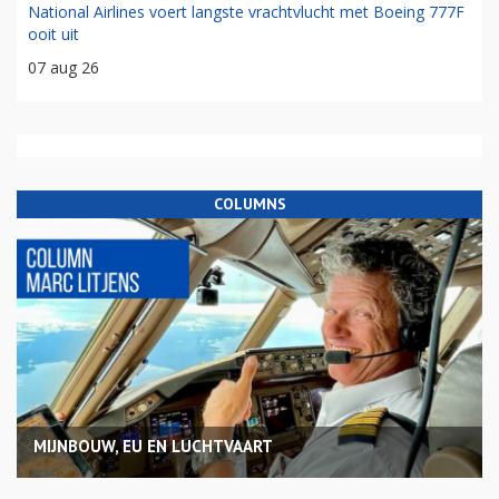
National Airlines voert langste vrachtvlucht met Boeing 777F
ooit uit
07 aug 26
COLUMNS
MIJNBOUW, EU EN LUCHTVAART