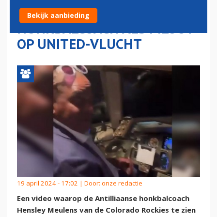
ANTILLIAANSE
Bekijk aanbieding
HONKBALCOACH ALS PILOOT
OP UNITED-VLUCHT
19 april 2024 - 17:02 | Door:
onze redactie
Een video waarop de Antilliaanse honkbalcoach
Hensley Meulens van de Colorado Rockies te zien