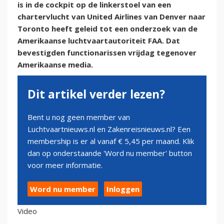
is in de cockpit op de linkerstoel van een
chartervlucht van United Airlines van Denver naar
Toronto heeft geleid tot een onderzoek van de
Amerikaanse luchtvaartautoriteit FAA. Dat
bevestigden functionarissen vrijdag tegenover
Amerikaanse media.
Dit artikel verder lezen?
Bent u nog geen member van
Luchtvaartnieuws.nl en Zakenreisnieuws.nl? Een
membership is er al vanaf € 5,45 per maand. Klik
dan op onderstaande 'Word nu member' button
voor meer informatie.
Word nu member
Inloggen
Video