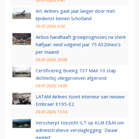
30-07-2026, 6:45
AIS Airlines gaat jaar langer door met
lijndienst binnen Schotland
30-07-2026, 6:30
Airbus handhaaft groeiprognoses na sterk
halfjaar: eind volgend jaar 75 A320neo’s
per maand
29-07-2026, 20:09
Certificering Boeing 737 MAX 10 stap
dichterbij: vliegproeven afgerond
29-07-2026, 14:09
LATAM Airlines toont interieur van nieuwe
Embraer E195-E2
29-07-2026, 13:34
Verscherpt toezicht ILT op KLM E&M om
administratieve verslaglegging: ‘Zwaar
middel’