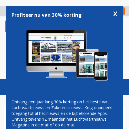
Overslaan
en
x
Digitaal Magazine
Registreer
Check in
naar
Profiteer nu van 30% korting
de
inhoud
gaan
Magazine
Podcasts
Vacatures
Toggl
naviga
Ontvang een jaar lang 30% korting op het beste van
Luchtvaartnieuws en Zakenreisnieuws. Krijg onbeperkt
toegang tot al het nieuws en de bijbehorende Apps.
ASTRONAUTEN BETREDEN
Ontvang tevens 12 maanden het Luchtvaartnieuws
'OPBLAASKAMER' ISS
Magazine in de mail of op de mat.