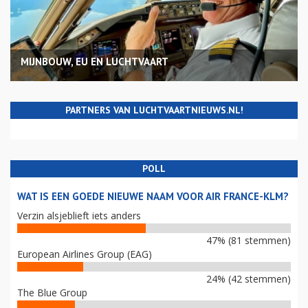
MIJNBOUW, EU EN LUCHTVAART
PARTNERS VAN LUCHTVAARTNIEUWS.NL!
POLL
WAT IS EEN GOEDE NIEUWE NAAM VOOR AIR FRANCE-KLM?
Verzin alsjeblieft iets anders
47% (81 stemmen)
European Airlines Group (EAG)
24% (42 stemmen)
The Blue Group