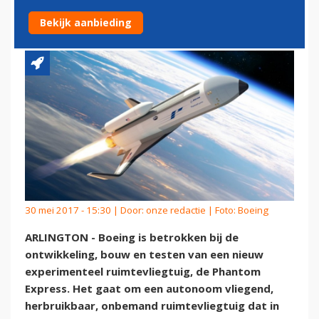
RUIMTEVLIEGTUIG
Bekijk aanbieding
30 mei 2017 - 15:30 | Door:
onze redactie
| Foto: Boeing
ARLINGTON - Boeing is betrokken bij de
ontwikkeling, bouw en testen van een nieuw
experimenteel ruimtevliegtuig, de Phantom
Express. Het gaat om een autonoom vliegend,
herbruikbaar, onbemand ruimtevliegtuig dat in