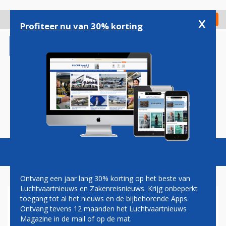
Overslaan
en
x
Digitaal Magazine
Registreer
Check in
naar
Profiteer nu van 30% korting
de
inhoud
gaan
Magazine
Podcasts
Vacatures
Toggl
naviga
Ontvang een jaar lang 30% korting op het beste van
Luchtvaartnieuws en Zakenreisnieuws. Krijg onbeperkt
toegang tot al het nieuws en de bijbehorende Apps.
BOEING BETROKKEN BIJ
Ontvang tevens 12 maanden het Luchtvaartnieuws
ONTWIKKELING
Magazine in de mail of op de mat.