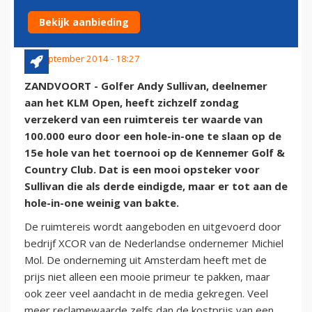
GOLFER SULLIVAN
Bekijk aanbieding
14 september 2014 - 18:27
ZANDVOORT - Golfer Andy Sullivan, deelnemer
aan het KLM Open, heeft zichzelf zondag
verzekerd van een ruimtereis ter waarde van
100.000 euro door een hole-in-one te slaan op de
15e hole van het toernooi op de Kennemer Golf &
Country Club. Dat is een mooi opsteker voor
Sullivan die als derde eindigde, maar er tot aan de
hole-in-one weinig van bakte.
De ruimtereis wordt aangeboden en uitgevoerd door
bedrijf XCOR van de Nederlandse ondernemer Michiel
Mol. De onderneming uit Amsterdam heeft met de
prijs niet alleen een mooie primeur te pakken, maar
ook zeer veel aandacht in de media gekregen. Veel
meer reclamewaarde zelfs dan de kostprijs van een