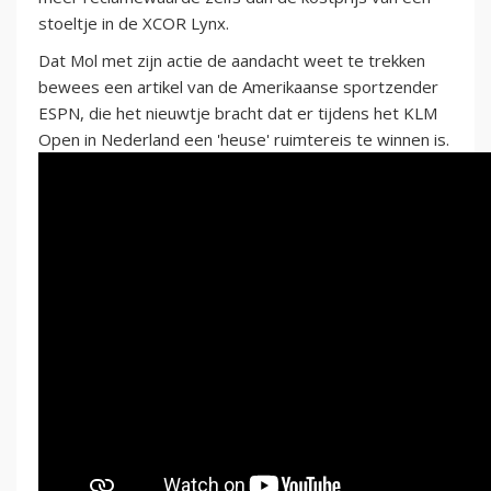
stoeltje in de XCOR Lynx.
Dat Mol met zijn actie de aandacht weet te trekken
bewees een artikel van de Amerikaanse sportzender
ESPN, die het nieuwtje bracht dat er tijdens het KLM
Open in Nederland een 'heuse' ruimtereis te winnen is.