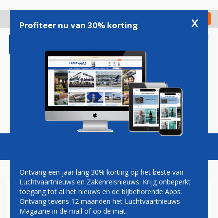
Overslaan
en
x
Digitaal Magazine
Registreer
Check in
naar
Profiteer nu van 30% korting
de
inhoud
gaan
Magazine
Podcasts
Vacatures
Toggl
naviga
Ontvang een jaar lang 30% korting op het beste van
Luchtvaartnieuws en Zakenreisnieuws. Krijg onbeperkt
toegang tot al het nieuws en de bijbehorende Apps.
HOLE-IN-ONE RUIMTEREIS
Ontvang tevens 12 maanden het Luchtvaartnieuws
KLM OPEN OPGEËIST DOOR
Magazine in de mail of op de mat.