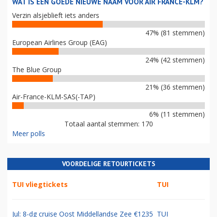
WAT IS EEN GOEDE NIEUWE NAAM VOOR AIR FRANCE-KLM?
Verzin alsjeblieft iets anders
47% (81 stemmen)
European Airlines Group (EAG)
24% (42 stemmen)
The Blue Group
21% (36 stemmen)
Air-France-KLM-SAS(-TAP)
6% (11 stemmen)
Totaal aantal stemmen: 170
Meer polls
VOORDELIGE RETOURTICKETS
TUI vliegtickets
TUI
Jul: 8-dg cruise Oost Middellandse Zee €1235
TUI