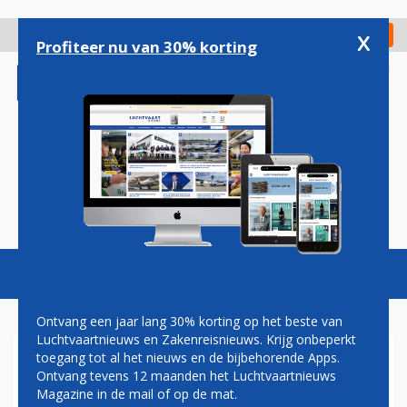
Overslaan
en
x
Digitaal Magazine
Registreer
Check in
naar
Profiteer nu van 30% korting
de
inhoud
gaan
Magazine
Podcasts
Vacatures
Toggl
naviga
Ontvang een jaar lang 30% korting op het beste van
Luchtvaartnieuws en Zakenreisnieuws. Krijg onbeperkt
toegang tot al het nieuws en de bijbehorende Apps.
SPACESHUTTLE DISCOVERY
Ontvang tevens 12 maanden het Luchtvaartnieuws
MAAKT LAATSTE VLUCHT
Magazine in de mail of op de mat.