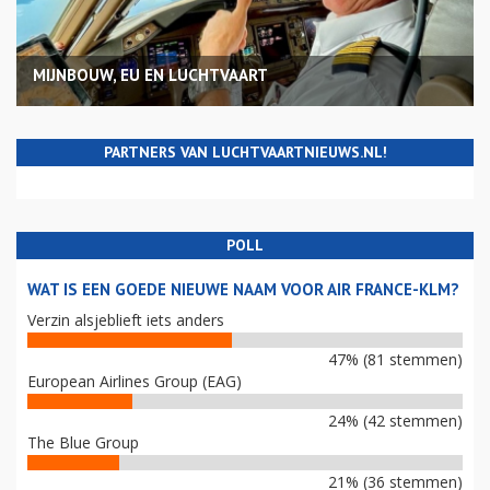
MIJNBOUW, EU EN LUCHTVAART
PARTNERS VAN LUCHTVAARTNIEUWS.NL!
POLL
WAT IS EEN GOEDE NIEUWE NAAM VOOR AIR FRANCE-KLM?
Verzin alsjeblieft iets anders
47% (81 stemmen)
European Airlines Group (EAG)
24% (42 stemmen)
The Blue Group
21% (36 stemmen)