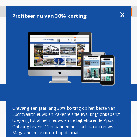
Overslaan
en
x
Digitaal Magazine
Registreer
Check in
naar
Profiteer nu van 30% korting
de
inhoud
gaan
Magazine
Podcasts
Vacatures
Toggl
naviga
Ontvang een jaar lang 30% korting op het beste van
Luchtvaartnieuws en Zakenreisnieuws. Krijg onbeperkt
toegang tot al het nieuws en de bijbehorende Apps.
VIRGIN GALACTIC KONDIGT
Ontvang tevens 12 maanden het Luchtvaartnieuws
AANDELENEMISSIE AAN
Magazine in de mail of op de mat.