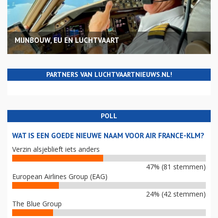
MIJNBOUW, EU EN LUCHTVAART
PARTNERS VAN LUCHTVAARTNIEUWS.NL!
POLL
WAT IS EEN GOEDE NIEUWE NAAM VOOR AIR FRANCE-KLM?
Verzin alsjeblieft iets anders
47% (81 stemmen)
European Airlines Group (EAG)
24% (42 stemmen)
The Blue Group