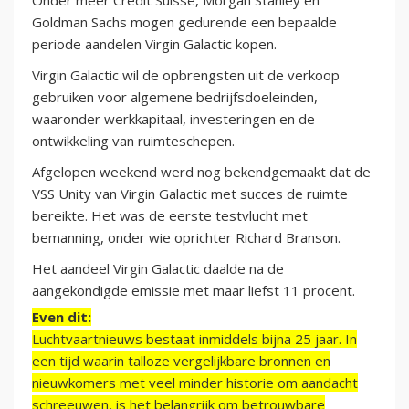
Onder meer Credit Suisse, Morgan Stanley en
Goldman Sachs mogen gedurende een bepaalde
periode aandelen Virgin Galactic kopen.
Virgin Galactic wil de opbrengsten uit de verkoop
gebruiken voor algemene bedrijfsdoeleinden,
waaronder werkkapitaal, investeringen en de
ontwikkeling van ruimteschepen.
Afgelopen weekend werd nog bekendgemaakt dat de
VSS Unity van Virgin Galactic met succes de ruimte
bereikte. Het was de eerste testvlucht met
bemanning, onder wie oprichter Richard Branson.
Het aandeel Virgin Galactic daalde na de
aangekondigde emissie met maar liefst 11 procent.
Even dit:
Luchtvaartnieuws bestaat inmiddels bijna 25 jaar. In
een tijd waarin talloze vergelijkbare bronnen en
nieuwkomers met veel minder historie om aandacht
schreeuwen, is het belangrijk om betrouwbare