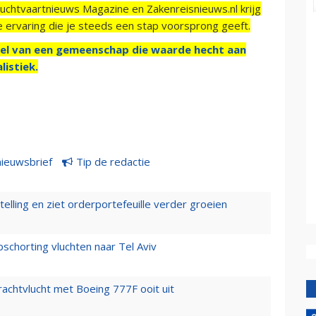
Luchtvaartnieuws Magazine en Zakenreisnieuws.nl krijg
e ervaring die je steeds een stap voorsprong geeft.
el van een gemeenschap die waarde hecht aan
listiek.
nieuwsbrief
Tip de redactie
elling en ziet orderportefeuille verder groeien
chorting vluchten naar Tel Aviv
vrachtvlucht met Boeing 777F ooit uit