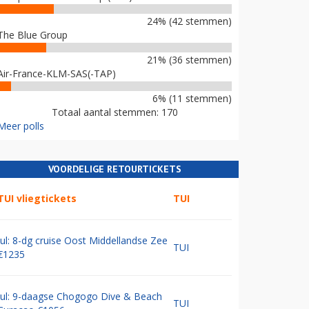
24% (42 stemmen)
The Blue Group
21% (36 stemmen)
Air-France-KLM-SAS(-TAP)
6% (11 stemmen)
Totaal aantal stemmen: 170
Meer polls
VOORDELIGE RETOURTICKETS
TUI vliegtickets
TUI
Jul: 8-dg cruise Oost Middellandse Zee
TUI
€1235
Jul: 9-daagse Chogogo Dive & Beach
TUI