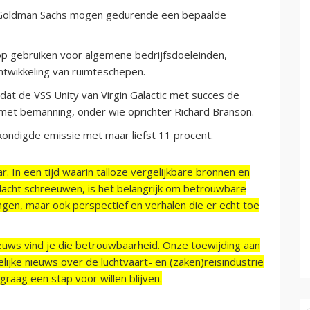
n Goldman Sachs mogen gedurende een bepaalde
oop gebruiken voor algemene bedrijfsdoeleinden,
ntwikkeling van ruimteschepen.
 de VSS Unity van Virgin Galactic met succes de
 met bemanning, onder wie oprichter Richard Branson.
kondigde emissie met maar liefst 11 procent.
r. In een tijd waarin talloze vergelijkbare bronnen en
acht schreeuwen, is het belangrijk om betrouwbare
ngen, maar ook perspectief en verhalen die er echt toe
ieuws vind je die betrouwbaarheid. Onze toewijding aan
ijke nieuws over de luchtvaart- en (zaken)reisindustrie
raag een stap voor willen blijven.