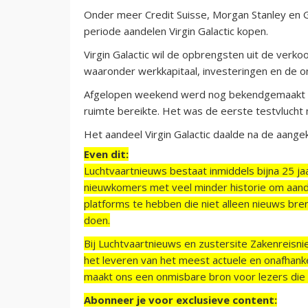
Onder meer Credit Suisse, Morgan Stanley e
periode aandelen Virgin Galactic kopen.
Virgin Galactic wil de opbrengsten uit de verk
waaronder werkkapitaal, investeringen en de o
Afgelopen weekend werd nog bekendgemaakt dat
ruimte bereikte. Het was de eerste testvlucht
Het aandeel Virgin Galactic daalde na de aange
Even dit:
Luchtvaartnieuws bestaat inmiddels bijna 25 jaa
nieuwkomers met veel minder historie om aand
platforms te hebben die niet alleen nieuws bre
doen.
Bij Luchtvaartnieuws en zustersite Zakenreisn
het leveren van het meest actuele en onafhankel
maakt ons een onmisbare bron voor lezers die g
Abonneer je voor exclusieve content: