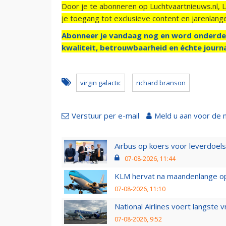
Door je te abonneren op Luchtvaartnieuws.nl, 
je toegang tot exclusieve content en jarenlang
Abonneer je vandaag nog en word onderde
kwaliteit, betrouwbaarheid en échte journa
virgin galactic
richard branson
Verstuur per e-mail
Meld u aan voor de 
Airbus op koers voor leverdoelst
07-08-2026, 11:44
KLM hervat na maandenlange ops
07-08-2026, 11:10
National Airlines voert langste 
07-08-2026, 9:52