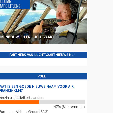
MIJNBOUW, EU EN LUCHTVAART
PARTNERS VAN LUCHTVAARTNIEUWS.NL!
POLL
WAT IS EEN GOEDE NIEUWE NAAM VOOR AIR
FRANCE-KLM?
Verzin alsjeblieft iets anders
47% (81 stemmen)
European Airlines Group (EAG)