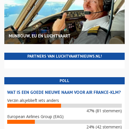
MIJNBOUW, EU EN LUCHTVAART
PARTNERS VAN LUCHTVAARTNIEUWS.NL!
POLL
WAT IS EEN GOEDE NIEUWE NAAM VOOR AIR FRANCE-KLM?
Verzin alsjeblieft iets anders
47% (81 stemmen)
European Airlines Group (EAG)
24% (42 stemmen)