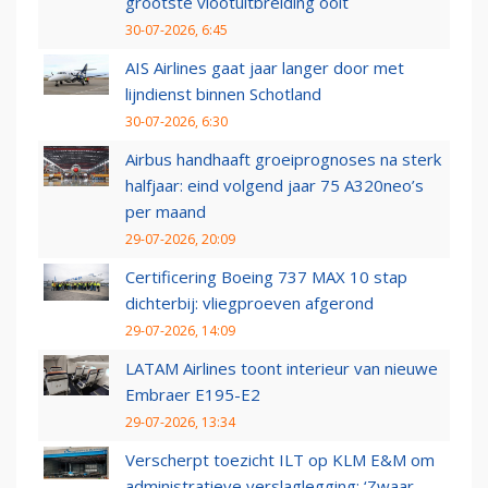
grootste vlootuitbreiding ooit
30-07-2026, 6:45
AIS Airlines gaat jaar langer door met
lijndienst binnen Schotland
30-07-2026, 6:30
Airbus handhaaft groeiprognoses na sterk
halfjaar: eind volgend jaar 75 A320neo’s
per maand
29-07-2026, 20:09
Certificering Boeing 737 MAX 10 stap
dichterbij: vliegproeven afgerond
29-07-2026, 14:09
LATAM Airlines toont interieur van nieuwe
Embraer E195-E2
29-07-2026, 13:34
Verscherpt toezicht ILT op KLM E&M om
administratieve verslaglegging: ‘Zwaar