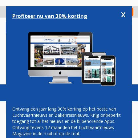
Overslaan
en
x
Digitaal Magazine
Registreer
Check in
naar
Profiteer nu van 30% korting
de
inhoud
gaan
Magazine
Podcasts
Vacatures
Toggl
naviga
Ontvang een jaar lang 30% korting op het beste van
Luchtvaartnieuws en Zakenreisnieuws. Krijg onbeperkt
toegang tot al het nieuws en de bijbehorende Apps.
HOTELS ZIEN TOENAME
Ontvang tevens 12 maanden het Luchtvaartnieuws
AANTAL BUITENLANDSE
Magazine in de mail of op de mat.