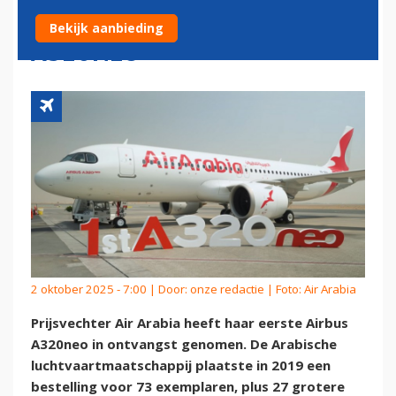
MET EERSTE AIRBUS
Bekijk aanbieding
A320NEO
2 oktober 2025 - 7:00 | Door:
onze redactie
| Foto: Air Arabia
Prijsvechter Air Arabia heeft haar eerste Airbus
A320neo in ontvangst genomen. De Arabische
luchtvaartmaatschappij plaatste in 2019 een
bestelling voor 73 exemplaren, plus 27 grotere