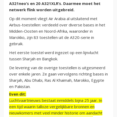
A321neo’s en 20 A321XLR’s. Daarmee moet het
netwerk flink worden uitgebreid.
Op dit moment vliegt Air Arabia al uitsluitend met
Airbus-toestellen: verdeeld over diverse bases in het
Midden-Oosten en Noord-Afrika, waaronder in
Marokko, zijn 83 toestellen uit de A320-serie in
gebruik.
Het eerste toestel werd ingezet op een lijnvlucht
tussen Sharjah en Bangkok.
De levering van de overige toestellen is uitgesmeerd
over enkele jaren. Ze gaan vervolgens richting bases in
Sharjah, Abu Dhabi, Ras Al Khaimah, Marokko, Egypte
en Pakistan.
Even dit:
Luchtvaartnieuws bestaat inmiddels bijna 25 jaar. In
een tijd waarin talloze vergelijkbare bronnen en
nieuwkomers met veel minder historie om aandacht