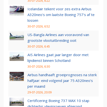
30-07-2026, 8:22
Icelandair tekent voor zes extra Airbus
A320neo's om laatste Boeing 757's af te
lossen
30-07-2026, 6:52
US-Bangla Airlines aan vooravond van
grootste vlootuitbreiding ooit
30-07-2026, 6:45
AIS Airlines gaat jaar langer door met
lijndienst binnen Schotland
30-07-2026, 6:30
Airbus handhaaft groeiprognoses na sterk
halfjaar: eind volgend jaar 75 A320neo’s
per maand
29-07-2026, 20:09
Certificering Boeing 737 MAX 10 stap
dichterbij: vliegproeven afgerond