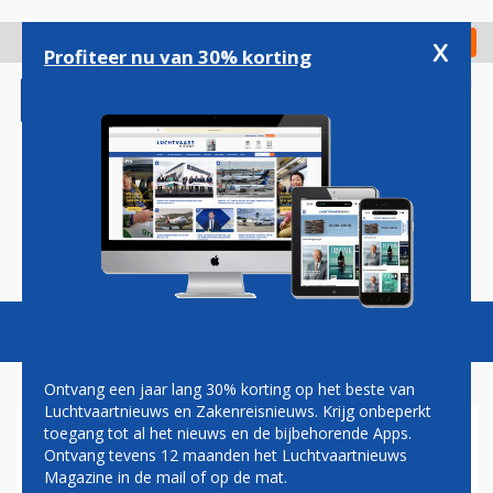
Overslaan
en
x
Digitaal Magazine
Registreer
Check in
naar
Profiteer nu van 30% korting
de
inhoud
gaan
Magazine
Podcasts
Vacatures
Toggl
naviga
Ontvang een jaar lang 30% korting op het beste van
Luchtvaartnieuws en Zakenreisnieuws. Krijg onbeperkt
toegang tot al het nieuws en de bijbehorende Apps.
AIR ARABIA BEGINT AAN
Ontvang tevens 12 maanden het Luchtvaartnieuws
GROTE VLOOTUITBREIDING
Magazine in de mail of op de mat.