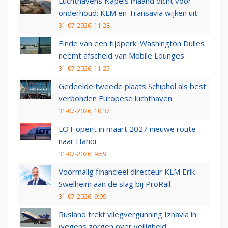
Luchthavens Napels maand dicht voor
onderhoud: KLM en Transavia wijken uit
31-07-2026, 11:28
Einde van een tijdperk: Washington Dulles
neemt afscheid van Mobile Lounges
31-07-2026, 11:25
Gedeelde tweede plaats Schiphol als best
verbonden Europese luchthaven
31-07-2026, 10:37
LOT opent in maart 2027 nieuwe route
naar Hanoi
31-07-2026, 9:59
Voormalig financieel directeur KLM Erik
Swelheim aan de slag bij ProRail
31-07-2026, 9:09
Rusland trekt vliegvergunning Izhavia in
wegens zorgen over veiligheid