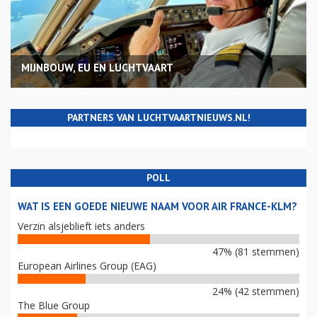
MIJNBOUW, EU EN LUCHTVAART
PARTNERS VAN LUCHTVAARTNIEUWS.NL!
POLL
WAT IS EEN GOEDE NIEUWE NAAM VOOR AIR FRANCE-KLM?
Verzin alsjeblieft iets anders
47% (81 stemmen)
European Airlines Group (EAG)
24% (42 stemmen)
The Blue Group