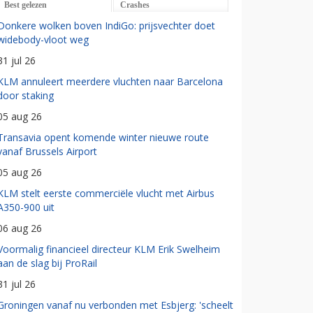
Best gelezen
Crashes
Donkere wolken boven IndiGo: prijsvechter doet
widebody-vloot weg
31 jul 26
KLM annuleert meerdere vluchten naar Barcelona
door staking
05 aug 26
Transavia opent komende winter nieuwe route
vanaf Brussels Airport
05 aug 26
KLM stelt eerste commerciële vlucht met Airbus
A350-900 uit
06 aug 26
Voormalig financieel directeur KLM Erik Swelheim
aan de slag bij ProRail
31 jul 26
Groningen vanaf nu verbonden met Esbjerg: 'scheelt