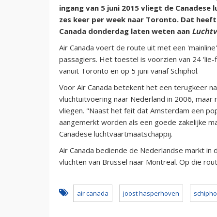
ingang van 5 juni 2015 vliegt de Canadese 
zes keer per week naar Toronto. Dat heef
Canada donderdag laten weten aan
Luchtv
Air Canada voert de route uit met een 'mainlin
passagiers. Het toestel is voorzien van 24 'lie-f
vanuit Toronto en op 5 juni vanaf Schiphol.
Voor Air Canada betekent het een terugkeer na
vluchtuitvoering naar Nederland in 2006, maar 
vliegen. "Naast het feit dat Amsterdam een p
aangemerkt worden als een goede zakelijke ma
Canadese luchtvaartmaatschappij.
Air Canada bediende de Nederlandse markt in 
vluchten van Brussel naar Montreal. Op die route
air canada
joost hasperhoven
schipho