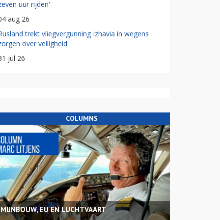
zeven uur rijden'
04 aug 26
Rusland trekt vliegvergunning Izhavia in wegens
zorgen over veiligheid
31 jul 26
COLUMNS
MIJNBOUW, EU EN LUCHTVAART