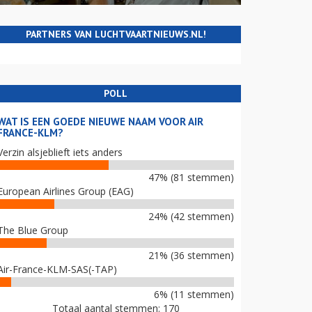
PARTNERS VAN LUCHTVAARTNIEUWS.NL!
POLL
WAT IS EEN GOEDE NIEUWE NAAM VOOR AIR
FRANCE-KLM?
Verzin alsjeblieft iets anders
47% (81 stemmen)
European Airlines Group (EAG)
24% (42 stemmen)
The Blue Group
21% (36 stemmen)
Air-France-KLM-SAS(-TAP)
6% (11 stemmen)
Totaal aantal stemmen: 170