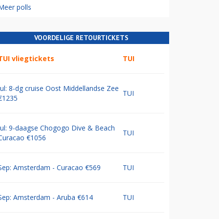
Meer polls
VOORDELIGE RETOURTICKETS
TUI vliegtickets
TUI
Jul: 8-dg cruise Oost Middellandse Zee
TUI
€1235
Jul: 9-daagse Chogogo Dive & Beach
TUI
Curacao €1056
Sep: Amsterdam - Curacao €569
TUI
Sep: Amsterdam - Aruba €614
TUI