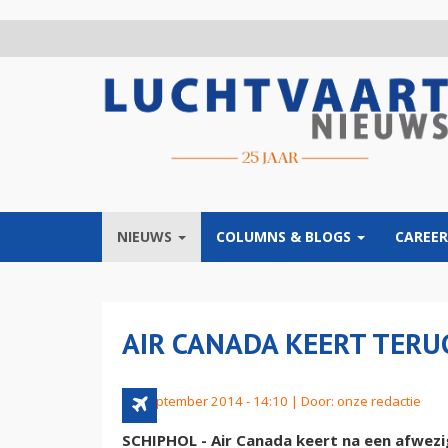
Overslaan
en
naar
de
inhoud
gaan
NIEUWS
COLUMNS & BLOGS
CAREER
AIR CANADA KEERT TER
25 september 2014 - 14:10 | Door:
onze redactie
SCHIPHOL - Air Canada keert na een afwezig