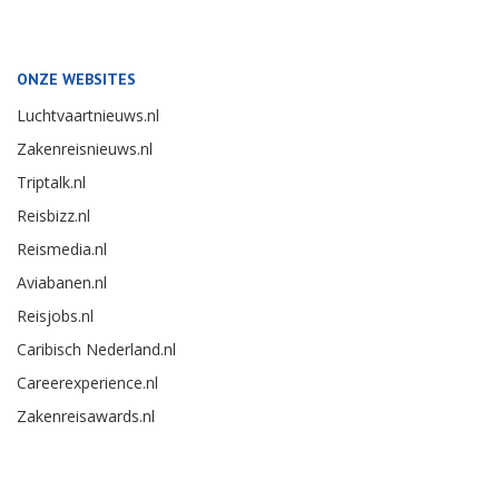
ONZE WEBSITES
Luchtvaartnieuws.nl
Zakenreisnieuws.nl
Triptalk.nl
Reisbizz.nl
Reismedia.nl
Aviabanen.nl
Reisjobs.nl
Caribisch Nederland.nl
Careerexperience.nl
Zakenreisawards.nl