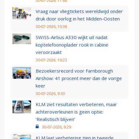
30-07-2026, 11:58
Vraag naar vliegtickets wereldwijd onder
druk door oorlog in het Midden-Oosten
30-07-2026, 10:36
SWISS-Airbus A330 wijkt uit nadat
koptelefoonoplader rook in cabine
veroorzaakt
30-07-2026, 10:23
Bezoekersrecord voor Farnborough
Airshow: 41 procent meer dan de vorige
keer
30-07-2026, 9:30
KLM ziet resultaten verbeteren, maar
achteroverleunen is geen optie:
‘Realistisch blijven’
30-07-2026, 9:29
KLM laat verbetering zien in tweede