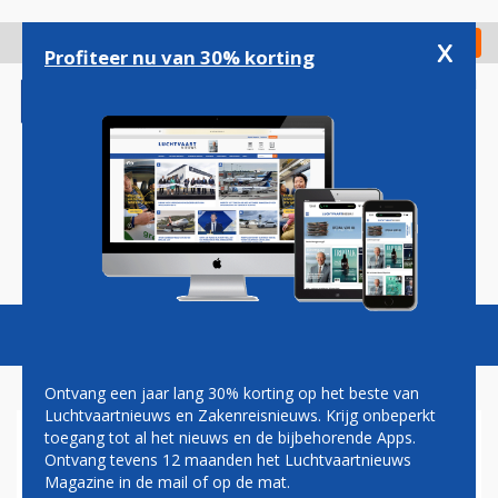
Overslaan
en
x
Digitaal Magazine
Registreer
Check in
naar
Profiteer nu van 30% korting
de
inhoud
gaan
Magazine
Podcasts
Vacatures
Toggl
naviga
Ontvang een jaar lang 30% korting op het beste van
Luchtvaartnieuws en Zakenreisnieuws. Krijg onbeperkt
toegang tot al het nieuws en de bijbehorende Apps.
AIR EUROPA VIERT TIEN JAAR
Ontvang tevens 12 maanden het Luchtvaartnieuws
VLUCHTEN VANAF SCHIPHOL
Magazine in de mail of op de mat.