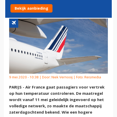
OP TEMPERATUUR
Bekijk aanbieding
9 mei 2020 - 10:38 | Door:
Niek Vernooij
| Foto: Reismedia
PARIJS - Air France gaat passagiers voor vertrek
op hun temperatuur controleren. De maatregel
wordt vanaf 11 mei geleidelijk ingevoerd op het
volledige netwerk, zo maakte de maatschappij
zaterdagochtend bekend. Wie een hogere