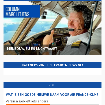
MIJNBOUW, EU EN LUCHTVAART
PARTNERS VAN LUCHTVAARTNIEUWS.NL!
POLL
WAT IS EEN GOEDE NIEUWE NAAM VOOR AIR FRANCE-KLM?
Verzin alsjeblieft iets anders