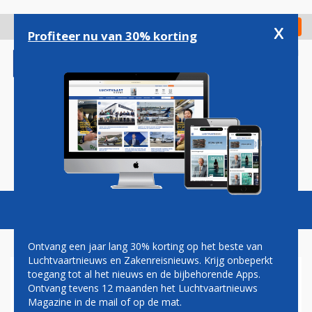
Overslaan
en
x
Digitaal Magazine
Registreer
Check in
naar
Profiteer nu van 30% korting
de
inhoud
gaan
Magazine
Podcasts
Vacatures
Toggl
naviga
Ontvang een jaar lang 30% korting op het beste van
Luchtvaartnieuws en Zakenreisnieuws. Krijg onbeperkt
toegang tot al het nieuws en de bijbehorende Apps.
AIR FRANCE GAAT
Ontvang tevens 12 maanden het Luchtvaartnieuws
PASSAGIERS CONTROLEREN
Magazine in de mail of op de mat.