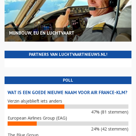
MIJNBOUW, EU EN LUCHTVAART
PARTNERS VAN LUCHTVAARTNIEUWS.NL!
POLL
WAT IS EEN GOEDE NIEUWE NAAM VOOR AIR FRANCE-KLM?
Verzin alsjeblieft iets anders
47% (81 stemmen)
European Airlines Group (EAG)
24% (42 stemmen)
The Blue Group