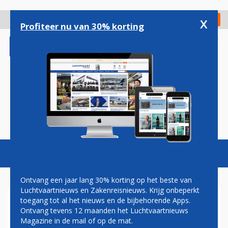
Overslaan
en
x
Digitaal Magazine
Registreer
Check in
naar
Profiteer nu van 30% korting
de
inhoud
gaan
Magazine
Podcasts
Vacatures
Toggl
naviga
Ontvang een jaar lang 30% korting op het beste van
Luchtvaartnieuws en Zakenreisnieuws. Krijg onbeperkt
toegang tot al het nieuws en de bijbehorende Apps.
AIR FRANCE STIJGT UIT
Ontvang tevens 12 maanden het Luchtvaartnieuws
BOVEN RIVALEN
Magazine in de mail of op de mat.