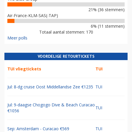
21% (36 stemmen)
Air-France-KLM-SAS(-TAP)
6% (11 stemmen)
Totaal aantal stemmen: 170
Meer polls
VOORDELIGE RETOURTICKETS
TUI vliegtickets
TUI
Jul: 8-dg cruise Oost Middellandse Zee €1235
TUI
Jul: 9-daagse Chogogo Dive & Beach Curacao
TUI
€1056
Sep: Amsterdam - Curacao €569
TUI