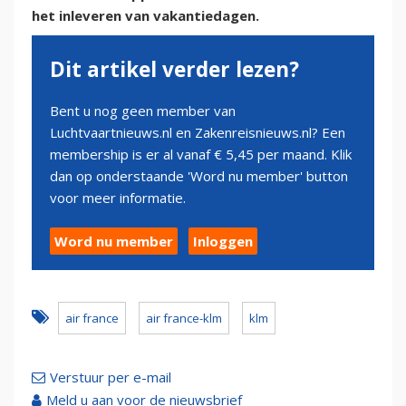
het inleveren van vakantiedagen.
Dit artikel verder lezen?
Bent u nog geen member van
Luchtvaartnieuws.nl en Zakenreisnieuws.nl? Een
membership is er al vanaf € 5,45 per maand. Klik
dan op onderstaande 'Word nu member' button
voor meer informatie.
Word nu member
Inloggen
air france
air france-klm
klm
Verstuur per e-mail
Meld u aan voor de nieuwsbrief