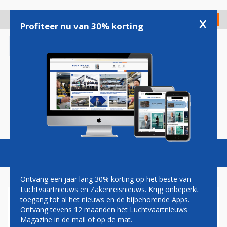
Overslaan
en
x
Digitaal Magazine
Registreer
Check in
naar
Profiteer nu van 30% korting
de
inhoud
gaan
Magazine
Podcasts
Vacatures
Toggl
naviga
Ontvang een jaar lang 30% korting op het beste van
Luchtvaartnieuws en Zakenreisnieuws. Krijg onbeperkt
toegang tot al het nieuws en de bijbehorende Apps.
AIR FRANCE WIL DERTIENDE
Ontvang tevens 12 maanden het Luchtvaartnieuws
MAAND EN VAKANTIEDAGEN
Magazine in de mail of op de mat.