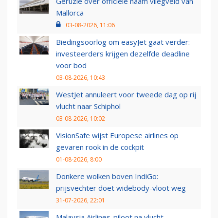
Geruzie over officiële naam vliegveld van
Mallorca
03-08-2026, 11:06
Biedingsoorlog om easyJet gaat verder:
investeerders krijgen dezelfde deadline
voor bod
03-08-2026, 10:43
WestJet annuleert voor tweede dag op rij
vlucht naar Schiphol
03-08-2026, 10:02
VisionSafe wijst Europese airlines op
gevaren rook in de cockpit
01-08-2026, 8:00
Donkere wolken boven IndiGo:
prijsvechter doet widebody-vloot weg
31-07-2026, 22:01
Malaysia Airlines-piloot na vlucht