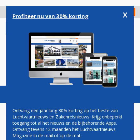
Overslaan
en
x
Digitaal Magazine
Registreer
Check in
naar
Profiteer nu van 30% korting
de
inhoud
gaan
Magazine
Podcasts
Vacatures
Toggl
naviga
Ontvang een jaar lang 30% korting op het beste van
Luchtvaartnieuws en Zakenreisnieuws. Krijg onbeperkt
toegang tot al het nieuws en de bijbehorende Apps.
AMERICAN AIRLINES BREIDT
Ontvang tevens 12 maanden het Luchtvaartnieuws
VLUCHTEN VANAF MIAMI UIT
Magazine in de mail of op de mat.