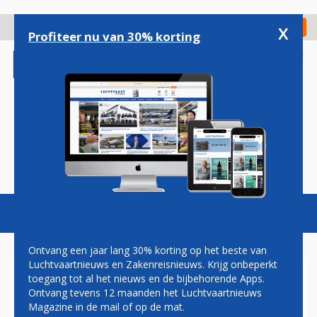
Overslaan
en
x
Digitaal Magazine
Registreer
Check in
naar
Profiteer nu van 30% korting
de
inhoud
gaan
Magazine
Podcasts
Vacatures
Toggl
naviga
Ontvang een jaar lang 30% korting op het beste van
Luchtvaartnieuws en Zakenreisnieuws. Krijg onbeperkt
toegang tot al het nieuws en de bijbehorende Apps.
AMERICAN AIRLINES BREIDT
Ontvang tevens 12 maanden het Luchtvaartnieuws
VLUCHTEN VANAF MIAMI UIT
Magazine in de mail of op de mat.