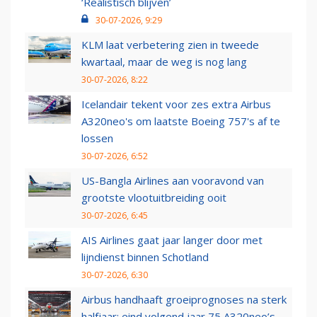
‘Realistisch blijven’
30-07-2026, 9:29
KLM laat verbetering zien in tweede
kwartaal, maar de weg is nog lang
30-07-2026, 8:22
Icelandair tekent voor zes extra Airbus
A320neo's om laatste Boeing 757's af te
lossen
30-07-2026, 6:52
US-Bangla Airlines aan vooravond van
grootste vlootuitbreiding ooit
30-07-2026, 6:45
AIS Airlines gaat jaar langer door met
lijndienst binnen Schotland
30-07-2026, 6:30
Airbus handhaaft groeiprognoses na sterk
halfjaar: eind volgend jaar 75 A320neo’s