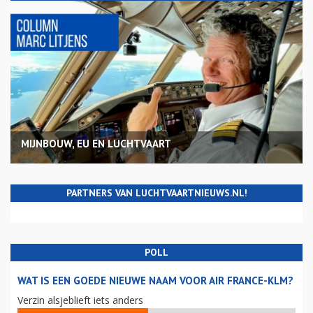
MIJNBOUW, EU EN LUCHTVAART
PARTNERS VAN LUCHTVAARTNIEUWS.NL!
POLL
WAT IS EEN GOEDE NIEUWE NAAM VOOR AIR FRANCE-KLM?
Verzin alsjeblieft iets anders