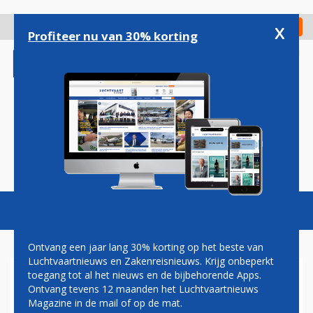
Overslaan
en
x
Digitaal Magazine
Registreer
Check in
naar
Profiteer nu van 30% korting
de
inhoud
gaan
Magazine
Podcasts
Vacatures
Toggl
naviga
Ontvang een jaar lang 30% korting op het beste van
Luchtvaartnieuws en Zakenreisnieuws. Krijg onbeperkt
toegang tot al het nieuws en de bijbehorende Apps.
BAS GERRESSEN (KLM)
Ontvang tevens 12 maanden het Luchtvaartnieuws
KEYNOTE SPEAKER TIJDENS
Magazine in de mail of op de mat.