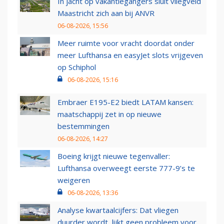
In jacht op vakantiegangers sluit vliegveld
Maastricht zich aan bij ANVR
06-08-2026, 15:56
Meer ruimte voor vracht doordat onder
meer Lufthansa en easyJet slots vrijgeven
op Schiphol
06-08-2026, 15:16
Embraer E195-E2 biedt LATAM kansen:
maatschappij zet in op nieuwe
bestemmingen
06-08-2026, 14:27
Boeing krijgt nieuwe tegenvaller:
Lufthansa overweegt eerste 777-9’s te
weigeren
06-08-2026, 13:36
Analyse kwartaalcijfers: Dat vliegen
duurder wordt, lijkt geen probleem voor