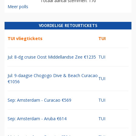
Totaal aantal stemmen: 170
Meer polls
VOORDELIGE RETOURTICKETS
TUI vliegtickets
TUI
Jul: 8-dg cruise Oost Middellandse Zee €1235
TUI
Jul: 9-daagse Chogogo Dive & Beach Curacao
TUI
€1056
Sep: Amsterdam - Curacao €569
TUI
Sep: Amsterdam - Aruba €614
TUI