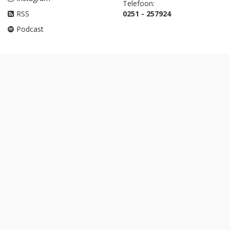
Telefoon:
RSS
0251 - 257924
Podcast
ONZE WEBSITES
Luchtvaartnieuws.nl
Zakenreisnieuws.nl
Triptalk.nl
Reisbizz.nl
Reismedia.nl
Aviabanen.nl
Reisjobs.nl
Caribisch Nederland.nl