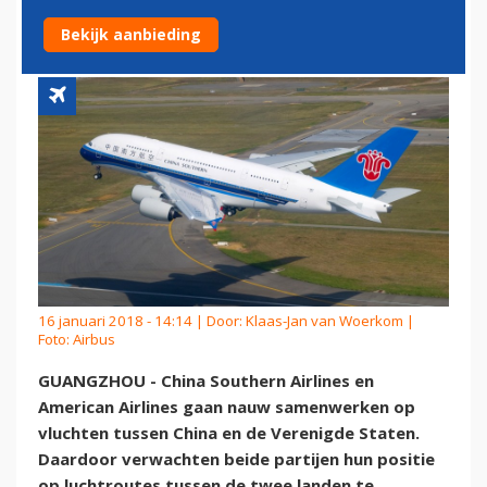
TUSSEN CHINA EN VS
Bekijk aanbieding
16 januari 2018 - 14:14 | Door:
Klaas-Jan van Woerkom
|
Foto: Airbus
GUANGZHOU - China Southern Airlines en
American Airlines gaan nauw samenwerken op
vluchten tussen China en de Verenigde Staten.
Daardoor verwachten beide partijen hun positie
op luchtroutes tussen de twee landen te