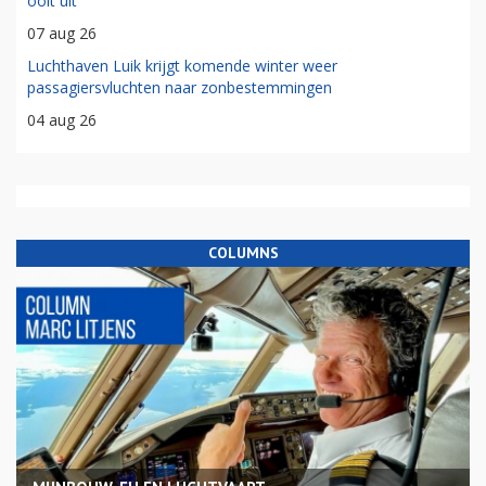
ooit uit
07 aug 26
Luchthaven Luik krijgt komende winter weer
passagiersvluchten naar zonbestemmingen
04 aug 26
COLUMNS