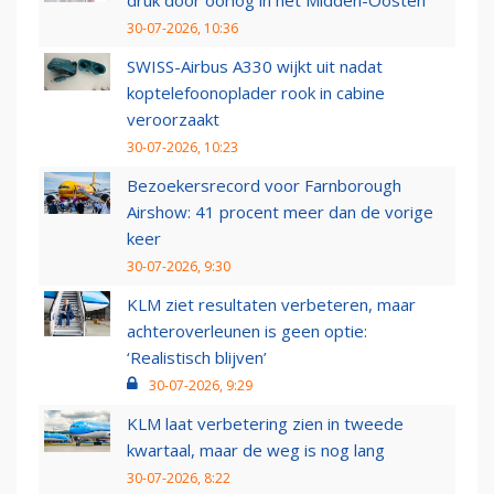
druk door oorlog in het Midden-Oosten
30-07-2026, 10:36
SWISS-Airbus A330 wijkt uit nadat
koptelefoonoplader rook in cabine
veroorzaakt
30-07-2026, 10:23
Bezoekersrecord voor Farnborough
Airshow: 41 procent meer dan de vorige
keer
30-07-2026, 9:30
KLM ziet resultaten verbeteren, maar
achteroverleunen is geen optie:
‘Realistisch blijven’
30-07-2026, 9:29
KLM laat verbetering zien in tweede
kwartaal, maar de weg is nog lang
30-07-2026, 8:22