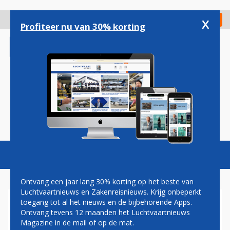
Overslaan
en
x
Digitaal Magazine
Registreer
Check in
naar
Profiteer nu van 30% korting
de
inhoud
gaan
Magazine
Podcasts
Vacatures
Toggl
naviga
Ontvang een jaar lang 30% korting op het beste van
Luchtvaartnieuws en Zakenreisnieuws. Krijg onbeperkt
toegang tot al het nieuws en de bijbehorende Apps.
CHINA SOUTHERN SAMEN
Ontvang tevens 12 maanden het Luchtvaartnieuws
MET AMERICAN AIRLINES
Magazine in de mail of op de mat.