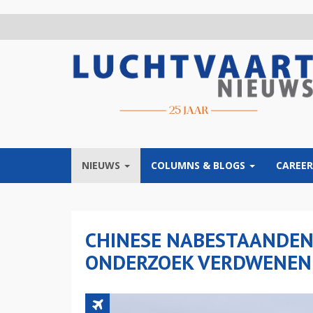
Overslaan
en
naar
de
inhoud
gaan
NIEUWS
COLUMNS & BLOGS
CAREER
CHINESE NABESTAANDEN
ONDERZOEK VERDWENEN