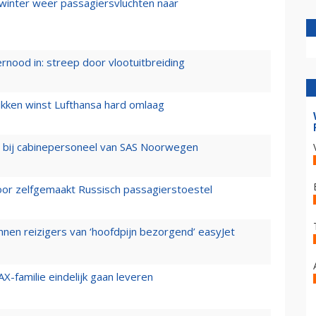
 winter weer passagiersvluchten naar
ernood in: streep door vlootuitbreiding
ukken winst Lufthansa hard omlaag
 bij cabinepersoneel van SAS Noorwegen
voor zelfgemaakt Russisch passagierstoestel
nen reizigers van ‘hoofdpijn bezorgend’ easyJet
X-familie eindelijk gaan leveren