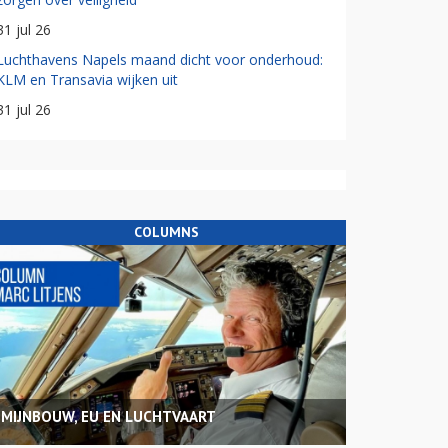
31 jul 26
Luchthavens Napels maand dicht voor onderhoud:
KLM en Transavia wijken uit
31 jul 26
COLUMNS
MIJNBOUW, EU EN LUCHTVAART