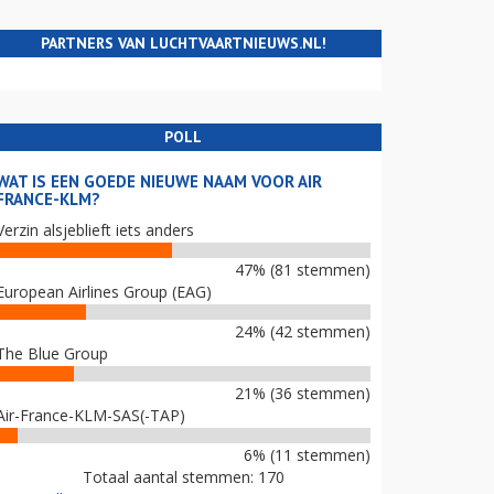
PARTNERS VAN LUCHTVAARTNIEUWS.NL!
POLL
WAT IS EEN GOEDE NIEUWE NAAM VOOR AIR
FRANCE-KLM?
Verzin alsjeblieft iets anders
47% (81 stemmen)
European Airlines Group (EAG)
24% (42 stemmen)
The Blue Group
21% (36 stemmen)
Air-France-KLM-SAS(-TAP)
6% (11 stemmen)
Totaal aantal stemmen: 170