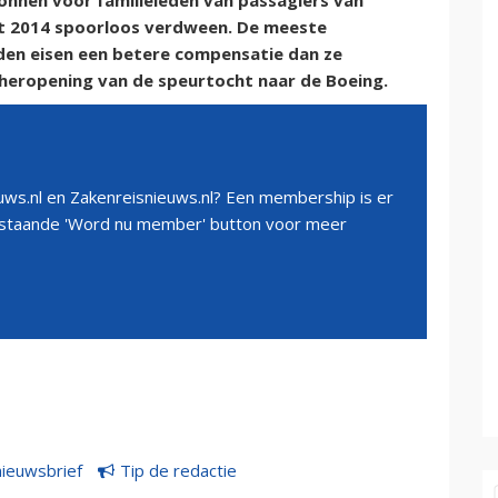
gonnen voor familieleden van passagiers van
art 2014 spoorloos verdween. De meeste
den eisen een betere compensatie dan ze
heropening van de speurtocht naar de Boeing.
ws.nl en Zakenreisnieuws.nl? Een membership is er
erstaande 'Word nu member' button voor meer
nieuwsbrief
Tip de redactie