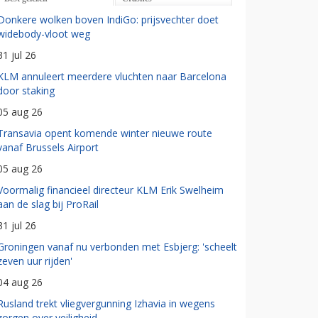
Donkere wolken boven IndiGo: prijsvechter doet
widebody-vloot weg
31 jul 26
KLM annuleert meerdere vluchten naar Barcelona
door staking
05 aug 26
Transavia opent komende winter nieuwe route
vanaf Brussels Airport
05 aug 26
Voormalig financieel directeur KLM Erik Swelheim
aan de slag bij ProRail
31 jul 26
Groningen vanaf nu verbonden met Esbjerg: 'scheelt
zeven uur rijden'
04 aug 26
Rusland trekt vliegvergunning Izhavia in wegens
zorgen over veiligheid