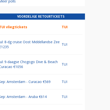
Meer polls
VOORDELIGE RETOURTICKETS
TUI vliegtickets
TUI
Jul: 8-dg cruise Oost Middellandse Zee
TUI
€1235
Jul: 9-daagse Chogogo Dive & Beach
TUI
Curacao €1056
Sep: Amsterdam - Curacao €569
TUI
Sep: Amsterdam - Aruba €614
TUI