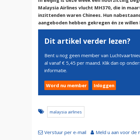
In Beijing is deze week een hoorzitting be
Malaysia Airlines vlucht MH370, die in ma
inzittenden waren Chinees. Hun nabestaan
aangeboden hebben gekregen én ze willen 
Dit artikel verder lezen?
Bent u nog geen member van Luchtvaartnieu
al vanaf € 5,45 per maand. Klik dan op ond
informatie.
Word nu member
Inloggen
malaysia airlines
Verstuur per e-mail
Meld u aan voor de 