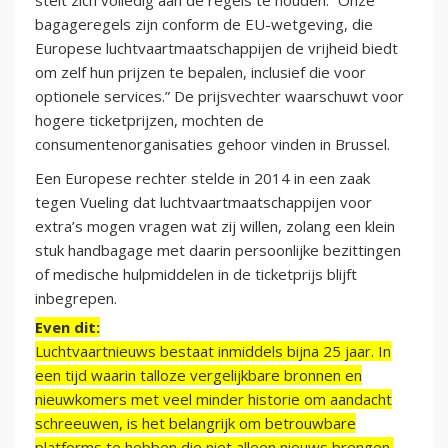
stelt zich volledig aan de regels te houden. “Onze
bagageregels zijn conform de EU-wetgeving, die
Europese luchtvaartmaatschappijen de vrijheid biedt
om zelf hun prijzen te bepalen, inclusief die voor
optionele services.” De prijsvechter waarschuwt voor
hogere ticketprijzen, mochten de
consumentenorganisaties gehoor vinden in Brussel.
Een Europese rechter stelde in 2014 in een zaak
tegen Vueling dat luchtvaartmaatschappijen voor
extra’s mogen vragen wat zij willen, zolang een klein
stuk handbagage met daarin persoonlijke bezittingen
of medische hulpmiddelen in de ticketprijs blijft
inbegrepen.
Even dit:
Luchtvaartnieuws bestaat inmiddels bijna 25 jaar. In
een tijd waarin talloze vergelijkbare bronnen en
nieuwkomers met veel minder historie om aandacht
schreeuwen, is het belangrijk om betrouwbare
platforms te hebben die niet alleen nieuws brengen,