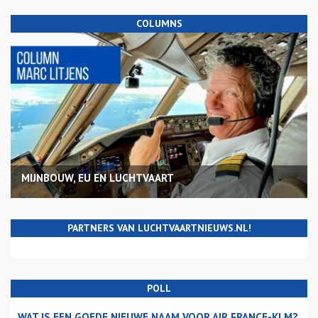
COLUMNS
MIJNBOUW, EU EN LUCHTVAART
PARTNERS VAN LUCHTVAARTNIEUWS.NL!
POLL
WAT IS EEN GOEDE NIEUWE NAAM VOOR AIR FRANCE-KLM?