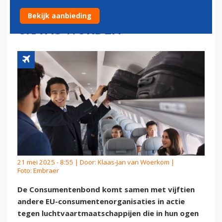
AAN BOORD MOET WEER
Bekijk aanbieding
GRATIS WORDEN
21 mei 2025 - 8:55 | Door:
Klaas-Jan van Woerkom
|
Foto: Embraer
De Consumentenbond komt samen met vijftien
andere EU-consumentenorganisaties in actie
tegen luchtvaartmaatschappijen die in hun ogen