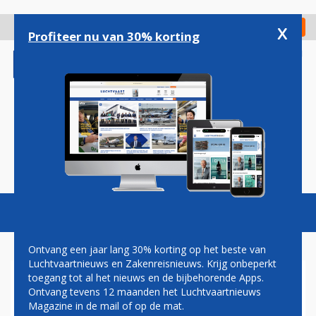
Overslaan
en
x
Digitaal Magazine
Registreer
Check in
naar
Profiteer nu van 30% korting
de
inhoud
gaan
Magazine
Podcasts
Vacatures
Toggl
naviga
Ontvang een jaar lang 30% korting op het beste van
Luchtvaartnieuws en Zakenreisnieuws. Krijg onbeperkt
toegang tot al het nieuws en de bijbehorende Apps.
CONSUMENTENBOND DIENT
Ontvang tevens 12 maanden het Luchtvaartnieuws
KLACHT IN: ROLKOFFERTJE
Magazine in de mail of op de mat.