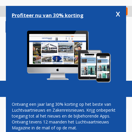
Overslaan
en
x
Digitaal Magazine
Registreer
Check in
naar
Profiteer nu van 30% korting
de
inhoud
gaan
Magazine
Podcasts
Vacatures
Toggl
naviga
Ontvang een jaar lang 30% korting op het beste van
Luchtvaartnieuws en Zakenreisnieuws. Krijg onbeperkt
toegang tot al het nieuws en de bijbehorende Apps.
CORENDON AIRLINES VLIEGT
Ontvang tevens 12 maanden het Luchtvaartnieuws
VOOR HET EERST VANAF
Magazine in de mail of op de mat.