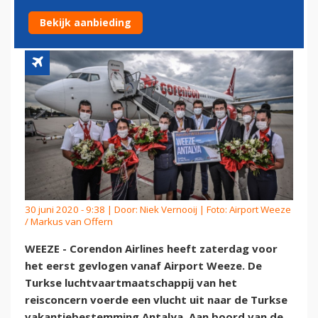
AIRPORT WEEZE
Bekijk aanbieding
30 juni 2020 - 9:38 | Door:
Niek Vernooij
| Foto: Airport Weeze
/ Markus van Offern
WEEZE - Corendon Airlines heeft zaterdag voor
het eerst gevlogen vanaf Airport Weeze. De
Turkse luchtvaartmaatschappij van het
reisconcern voerde een vlucht uit naar de Turkse
vakantiebestemming Antalya. Aan boord van de