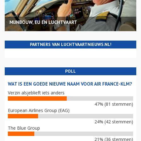
MIJNBOUW, EU EN LUCHTVAART
PARTNERS VAN LUCHTVAARTNIEUWS.NL!
POLL
WAT IS EEN GOEDE NIEUWE NAAM VOOR AIR FRANCE-KLM?
Verzin alsjeblieft iets anders
47% (81 stemmen)
European Airlines Group (EAG)
24% (42 stemmen)
The Blue Group
21% (36 stemmen)