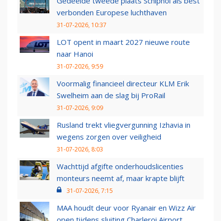
Gedeelde tweede plaats Schiphol als best
verbonden Europese luchthaven
31-07-2026, 10:37
LOT opent in maart 2027 nieuwe route
naar Hanoi
31-07-2026, 9:59
Voormalig financieel directeur KLM Erik
Swelheim aan de slag bij ProRail
31-07-2026, 9:09
Rusland trekt vliegvergunning Izhavia in
wegens zorgen over veiligheid
31-07-2026, 8:03
Wachttijd afgifte onderhoudslicenties
monteurs neemt af, maar krapte blijft
31-07-2026, 7:15
MAA houdt deur voor Ryanair en Wizz Air
open tijdens sluiting Charleroi Airport