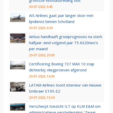
grootste vlootuitbreiding ooit
30-07-2026, 6:45
AIS Airlines gaat jaar langer door met
lijndienst binnen Schotland
30-07-2026, 6:30
Airbus handhaaft groeiprognoses na sterk
halfjaar: eind volgend jaar 75 A320neo’s
per maand
29-07-2026, 20:09
Certificering Boeing 737 MAX 10 stap
dichterbij: vliegproeven afgerond
29-07-2026, 14:09
LATAM Airlines toont interieur van nieuwe
Embraer E195-E2
29-07-2026, 13:34
Verscherpt toezicht ILT op KLM E&M om
administratieve verslaglegging: ‘Zwaar