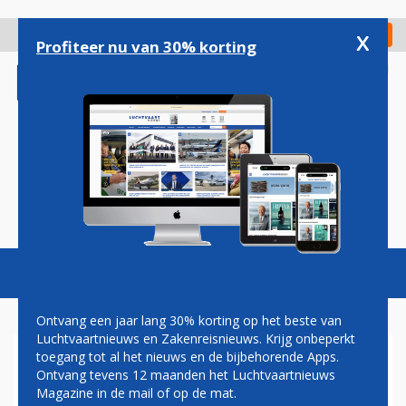
Overslaan
en
x
Digitaal Magazine
Registreer
Check in
naar
Profiteer nu van 30% korting
de
inhoud
gaan
Magazine
Podcasts
Vacatures
Toggl
naviga
Ontvang een jaar lang 30% korting op het beste van
Luchtvaartnieuws en Zakenreisnieuws. Krijg onbeperkt
toegang tot al het nieuws en de bijbehorende Apps.
EMIRATES AL PER 1
Ontvang tevens 12 maanden het Luchtvaartnieuws
FEBRUARI 'DOUBLE DAILY'
Magazine in de mail of op de mat.