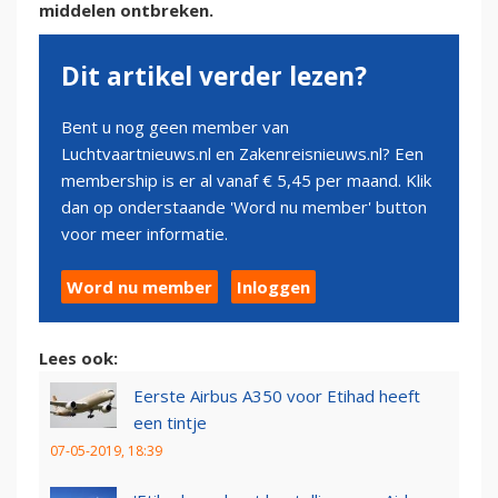
middelen ontbreken.
Dit artikel verder lezen?
Bent u nog geen member van
Luchtvaartnieuws.nl en Zakenreisnieuws.nl? Een
membership is er al vanaf € 5,45 per maand. Klik
dan op onderstaande 'Word nu member' button
voor meer informatie.
Word nu member
Inloggen
Lees ook:
Eerste Airbus A350 voor Etihad heeft
een tintje
07-05-2019, 18:39