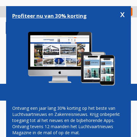
Overslaan
en
x
Digitaal Magazine
Registreer
Check in
naar
Profiteer nu van 30% korting
de
inhoud
gaan
Magazine
Podcasts
Vacatures
Toggl
naviga
Ontvang een jaar lang 30% korting op het beste van
Luchtvaartnieuws en Zakenreisnieuws. Krijg onbeperkt
toegang tot al het nieuws en de bijbehorende Apps.
ETIHAD'S NIEUWE AIRBUS
Ontvang tevens 12 maanden het Luchtvaartnieuws
A350-1000'S IN DE OPSLAG
Magazine in de mail of op de mat.