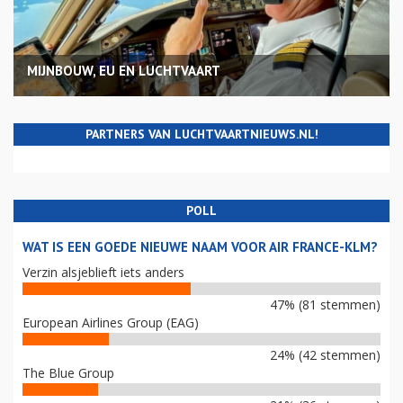
MIJNBOUW, EU EN LUCHTVAART
PARTNERS VAN LUCHTVAARTNIEUWS.NL!
POLL
WAT IS EEN GOEDE NIEUWE NAAM VOOR AIR FRANCE-KLM?
Verzin alsjeblieft iets anders
47% (81 stemmen)
European Airlines Group (EAG)
24% (42 stemmen)
The Blue Group