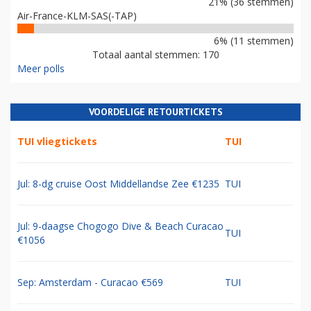
21% (36 stemmen)
Air-France-KLM-SAS(-TAP)
6% (11 stemmen)
Totaal aantal stemmen: 170
Meer polls
VOORDELIGE RETOURTICKETS
TUI vliegtickets
TUI
Jul: 8-dg cruise Oost Middellandse Zee €1235
TUI
Jul: 9-daagse Chogogo Dive & Beach Curacao
TUI
€1056
Sep: Amsterdam - Curacao €569
TUI