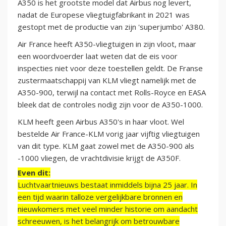
A350 is het grootste model dat Airbus nog levert,
nadat de Europese vliegtuigfabrikant in 2021 was
gestopt met de productie van zijn 'superjumbo' A380.
Air France heeft A350-vliegtuigen in zijn vloot, maar
een woordvoerder laat weten dat de eis voor
inspecties niet voor deze toestellen geldt. De Franse
zustermaatschappij van KLM vliegt namelijk met de
A350-900, terwijl na contact met Rolls-Royce en EASA
bleek dat de controles nodig zijn voor de A350-1000.
KLM heeft geen Airbus A350's in haar vloot. Wel
bestelde Air France-KLM vorig jaar vijftig vliegtuigen
van dit type. KLM gaat zowel met de A350-900 als
-1000 vliegen, de vrachtdivisie krijgt de A350F.
Even dit:
Luchtvaartnieuws bestaat inmiddels bijna 25 jaar. In
een tijd waarin talloze vergelijkbare bronnen en
nieuwkomers met veel minder historie om aandacht
schreeuwen, is het belangrijk om betrouwbare