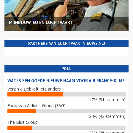
MIJNBOUW, EU EN LUCHTVAART
PARTNERS VAN LUCHTVAARTNIEUWS.NL!
POLL
WAT IS EEN GOEDE NIEUWE NAAM VOOR AIR FRANCE-KLM?
Verzin alsjeblieft iets anders
47% (81 stemmen)
European Airlines Group (EAG)
24% (42 stemmen)
The Blue Group
21% (36 stemmen)