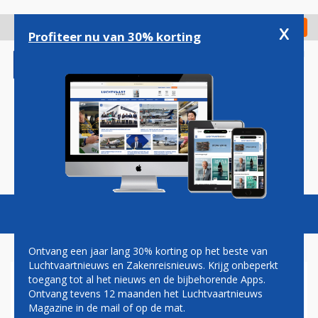
Overslaan
en
x
Digitaal Magazine
Registreer
Check in
naar
Profiteer nu van 30% korting
de
inhoud
gaan
Magazine
Podcasts
Vacatures
Toggl
naviga
Ontvang een jaar lang 30% korting op het beste van
Luchtvaartnieuws en Zakenreisnieuws. Krijg onbeperkt
toegang tot al het nieuws en de bijbehorende Apps.
EU-TOEZICHTHOUDER WIL
Ontvang tevens 12 maanden het Luchtvaartnieuws
INSPECTIES AIRBUS A350-
Magazine in de mail of op de mat.