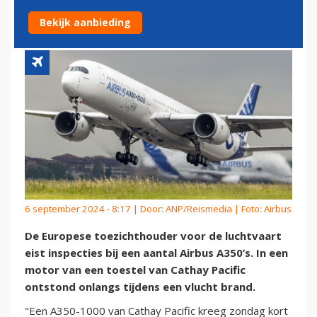
1000'S NA BRAND IN MOTOR
Bekijk aanbieding
6 september 2024 - 8:17 | Door:
ANP/Reismedia
| Foto: Airbus
De Europese toezichthouder voor de luchtvaart
eist inspecties bij een aantal Airbus A350’s. In een
motor van een toestel van Cathay Pacific
ontstond onlangs tijdens een vlucht brand.
"Een A350-1000 van Cathay Pacific kreeg zondag kort