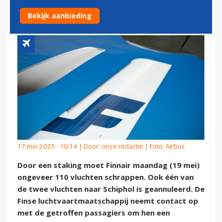
DOOR STAKING
Bekijk aanbieding
17 mei 2025 - 10:14 | Door:
onze redactie
| Foto: Airbus
Door een staking moet Finnair maandag (19 mei)
ongeveer 110 vluchten schrappen. Ook één van
de twee vluchten naar Schiphol is geannuleerd. De
Finse luchtvaartmaatschappij neemt contact op
met de getroffen passagiers om hen een