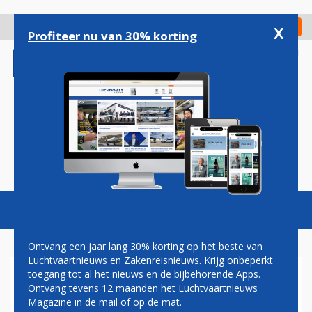
Overslaan
en
x
Digitaal Magazine
Registreer
Check in
naar
Profiteer nu van 30% korting
de
inhoud
gaan
Magazine
Podcasts
Vacatures
Toggl
naviga
Ontvang een jaar lang 30% korting op het beste van
Luchtvaartnieuws en Zakenreisnieuws. Krijg onbeperkt
toegang tot al het nieuws en de bijbehorende Apps.
FINNAIR ANNULEERT
Ontvang tevens 12 maanden het Luchtvaartnieuws
MAANDAG 110 VLUCHTEN
Magazine in de mail of op de mat.