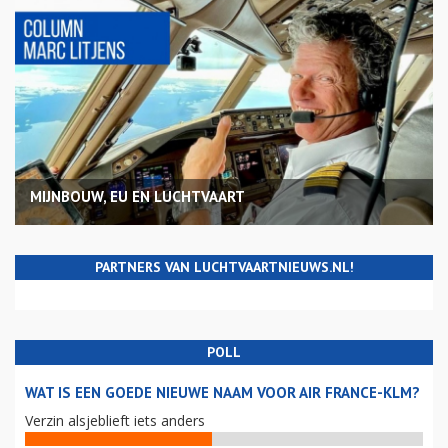
MIJNBOUW, EU EN LUCHTVAART
PARTNERS VAN LUCHTVAARTNIEUWS.NL!
POLL
WAT IS EEN GOEDE NIEUWE NAAM VOOR AIR FRANCE-KLM?
Verzin alsjeblieft iets anders