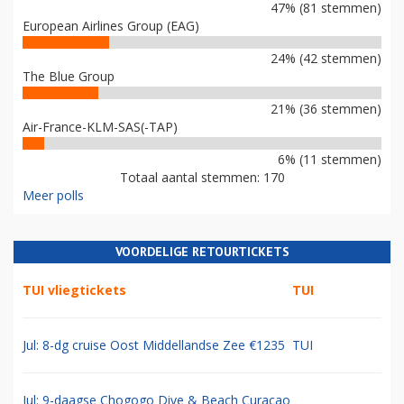
47% (81 stemmen)
European Airlines Group (EAG)
24% (42 stemmen)
The Blue Group
21% (36 stemmen)
Air-France-KLM-SAS(-TAP)
6% (11 stemmen)
Totaal aantal stemmen: 170
Meer polls
VOORDELIGE RETOURTICKETS
TUI vliegtickets
TUI
Jul: 8-dg cruise Oost Middellandse Zee €1235
TUI
Jul: 9-daagse Chogogo Dive & Beach Curacao