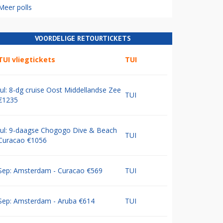
Meer polls
VOORDELIGE RETOURTICKETS
TUI vliegtickets
TUI
Jul: 8-dg cruise Oost Middellandse Zee
TUI
€1235
Jul: 9-daagse Chogogo Dive & Beach
TUI
Curacao €1056
Sep: Amsterdam - Curacao €569
TUI
Sep: Amsterdam - Aruba €614
TUI