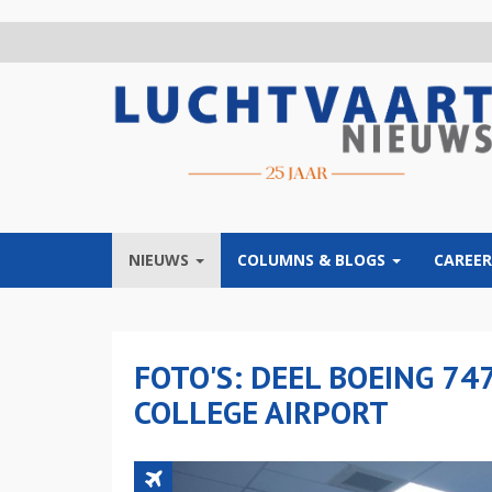
Overslaan
en
naar
de
inhoud
gaan
NIEUWS
COLUMNS & BLOGS
CAREER
FOTO'S: DEEL BOEING 74
COLLEGE AIRPORT