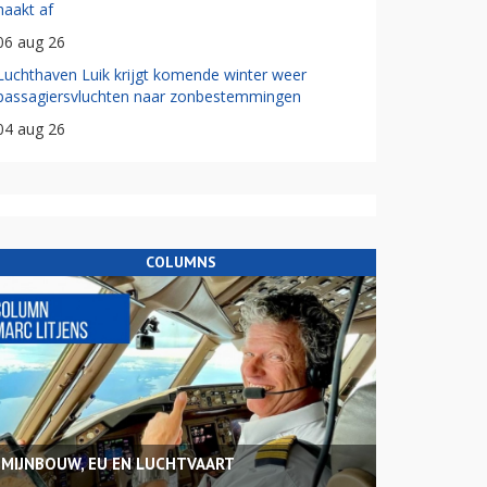
haakt af
06 aug 26
Luchthaven Luik krijgt komende winter weer
passagiersvluchten naar zonbestemmingen
04 aug 26
COLUMNS
MIJNBOUW, EU EN LUCHTVAART