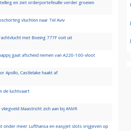
elling en ziet orderportefeuille verder groeien
chorting vluchten naar Tel Aviv
vrachtvlucht met Boeing 777F ooit uit
happij gaat afscheid nemen van A220-100-vloot
 Apollo, Castlelake haakt af
n de luchtvaart
t vliegveld Maastricht zich aan bij ANVR
t onder meer Lufthansa en easyJet slots vrijgeven op