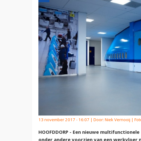
13 november 2017 - 16:07 | Door:
Niek Vernooij
| Fot
HOOFDDORP - Een nieuwe multifunctionele 
onder andere voorzien van een werkvloer 