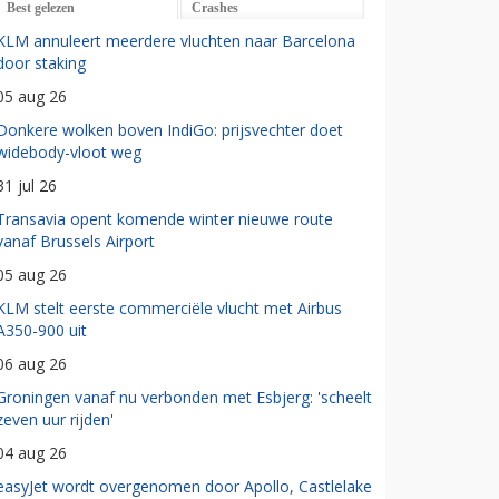
Best gelezen
Crashes
KLM annuleert meerdere vluchten naar Barcelona
door staking
05 aug 26
Donkere wolken boven IndiGo: prijsvechter doet
widebody-vloot weg
31 jul 26
Transavia opent komende winter nieuwe route
vanaf Brussels Airport
05 aug 26
KLM stelt eerste commerciële vlucht met Airbus
A350-900 uit
06 aug 26
Groningen vanaf nu verbonden met Esbjerg: 'scheelt
zeven uur rijden'
04 aug 26
easyJet wordt overgenomen door Apollo, Castlelake