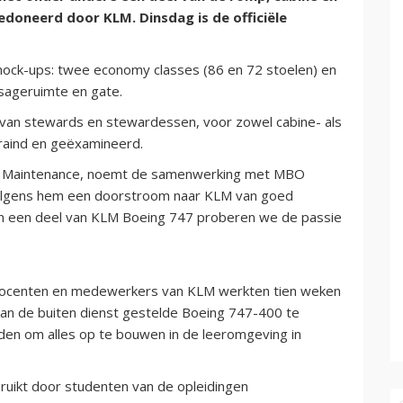
gedoneerd door KLM. Dinsdag is de officiële
e mock-ups: twee economy classes (86 en 72 stoelen) en
ssageruimte en gate.
 van stewards en stewardessen, voor zowel cabine- als
raind en geëxamineerd.
& Maintenance, noemt de samenwerking met MBO
r volgens hem een doorstroom naar KLM van goed
an een deel van KLM Boeing 747 proberen we de passie
, docenten en medewerkers van KLM werkten tien weken
van de buiten dienst gestelde Boeing 747-400 te
en om alles op te bouwen in de leeromgeving in
uikt door studenten van de opleidingen