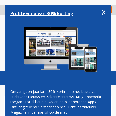
Overslaan
en
x
Digitaal Magazine
Registreer
Check in
naar
Profiteer nu van 30% korting
de
inhoud
gaan
Magazine
Podcasts
Vacatures
Toggl
naviga
Ontvang een jaar lang 30% korting op het beste van
Luchtvaartnieuws en Zakenreisnieuws. Krijg onbeperkt
toegang tot al het nieuws en de bijbehorende Apps.
HOGERE WINST IAG DANKZIJ
Ontvang tevens 12 maanden het Luchtvaartnieuws
KOSTENBESPARINGEN
Magazine in de mail of op de mat.