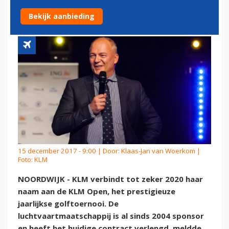
KLM OPEN TOT 2020
Bekijk aanbieding
15 december 2017 - 9:00 | Door:
Klaas-Jan van Woerkom
|
Foto: KLM
NOORDWIJK - KLM verbindt tot zeker 2020 haar
naam aan de KLM Open, het prestigieuze
jaarlijkse golftoernooi. De
luchtvaartmaatschappij is al sinds 2004 sponsor
en heeft het huidige contract verlengd, meldde