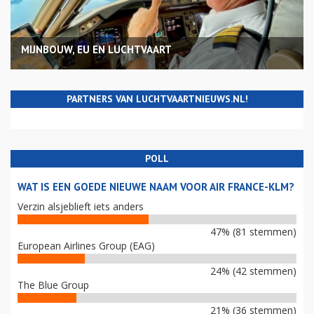
MIJNBOUW, EU EN LUCHTVAART
PARTNERS VAN LUCHTVAARTNIEUWS.NL!
POLL
WAT IS EEN GOEDE NIEUWE NAAM VOOR AIR FRANCE-KLM?
Verzin alsjeblieft iets anders
47% (81 stemmen)
European Airlines Group (EAG)
24% (42 stemmen)
The Blue Group
21% (36 stemmen)