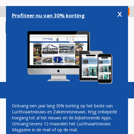
Overslaan
en
x
Digitaal Magazine
Registreer
Check in
naar
Profiteer nu van 30% korting
de
inhoud
gaan
Magazine
Podcasts
Vacatures
Toggl
naviga
Ontvang een jaar lang 30% korting op het beste van
Luchtvaartnieuws en Zakenreisnieuws. Krijg onbeperkt
toegang tot al het nieuws en de bijbehorende Apps.
KLM VERLENGT
Ontvang tevens 12 maanden het Luchtvaartnieuws
SPONSORCONTRACT MET
Magazine in de mail of op de mat.