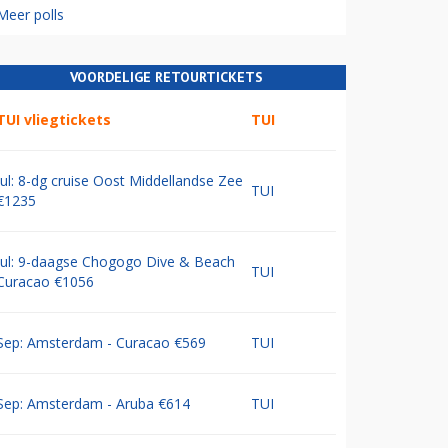
Meer polls
VOORDELIGE RETOURTICKETS
TUI vliegtickets
TUI
Jul: 8-dg cruise Oost Middellandse Zee
TUI
€1235
Jul: 9-daagse Chogogo Dive & Beach
TUI
Curacao €1056
Sep: Amsterdam - Curacao €569
TUI
Sep: Amsterdam - Aruba €614
TUI