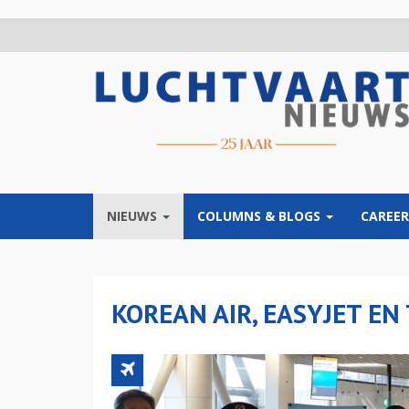
Overslaan
en
naar
de
inhoud
gaan
NIEUWS
COLUMNS & BLOGS
CAREER
KOREAN AIR, EASYJET EN 