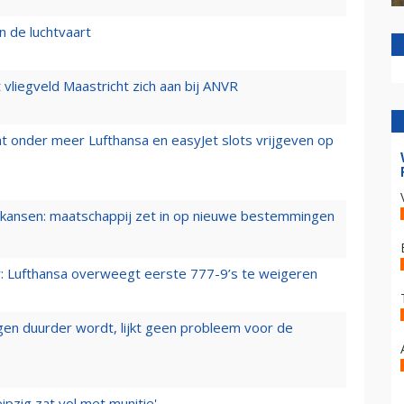
n de luchtvaart
t vliegveld Maastricht zich aan bij ANVR
t onder meer Lufthansa en easyJet slots vrijgeven op
ansen: maatschappij zet in op nieuwe bestemmingen
er: Lufthansa overweegt eerste 777-9’s te weigeren
iegen duurder wordt, lijkt geen probleem voor de
ipzig zat vol met munitie'