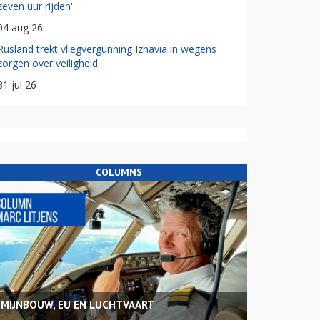
zeven uur rijden'
04 aug 26
Rusland trekt vliegvergunning Izhavia in wegens
zorgen over veiligheid
31 jul 26
COLUMNS
MIJNBOUW, EU EN LUCHTVAART