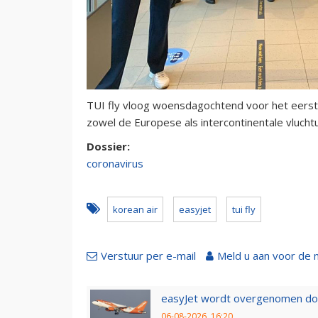
TUI fly vloog woensdagochtend voor het eerst
zowel de Europese als intercontinentale vluchtu
Dossier:
coronavirus
korean air
easyjet
tui fly
Verstuur per e-mail
Meld u aan voor de 
easyJet wordt overgenomen door
06-08-2026, 16:20