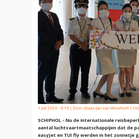
1 juli 2020 - 9:19 | Door:
Klaas-Jan van Woerkom
| Fot
SCHIPHOL - Nu de internationale reisbepe
aantal luchtvaartmaatschappijen dat de pa
easyJet en TUI fly werden in het zonnetje 