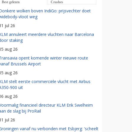
Best gelezen
Crashes
Donkere wolken boven IndiGo: prijsvechter doet
widebody-vloot weg
31 jul 26
KLM annuleert meerdere vluchten naar Barcelona
door staking
05 aug 26
Transavia opent komende winter nieuwe route
vanaf Brussels Airport
05 aug 26
KLM stelt eerste commerciële vlucht met Airbus
A350-900 uit
06 aug 26
Voormalig financieel directeur KLM Erik Swelheim
aan de slag bij ProRail
31 jul 26
Groningen vanaf nu verbonden met Esbjerg: 'scheelt