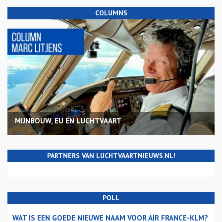
COLUMNS
MIJNBOUW, EU EN LUCHTVAART
PARTNERS VAN LUCHTVAARTNIEUWS.NL!
POLL
WAT IS EEN GOEDE NIEUWE NAAM VOOR AIR FRANCE-KLM?