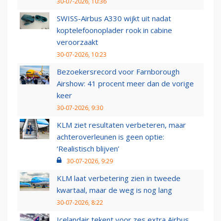
30-07-2026, 10:36
SWISS-Airbus A330 wijkt uit nadat
koptelefoonoplader rook in cabine
veroorzaakt
30-07-2026, 10:23
Bezoekersrecord voor Farnborough
Airshow: 41 procent meer dan de vorige
keer
30-07-2026, 9:30
KLM ziet resultaten verbeteren, maar
achteroverleunen is geen optie:
‘Realistisch blijven’
30-07-2026, 9:29
KLM laat verbetering zien in tweede
kwartaal, maar de weg is nog lang
30-07-2026, 8:22
Icelandair tekent voor zes extra Airbus