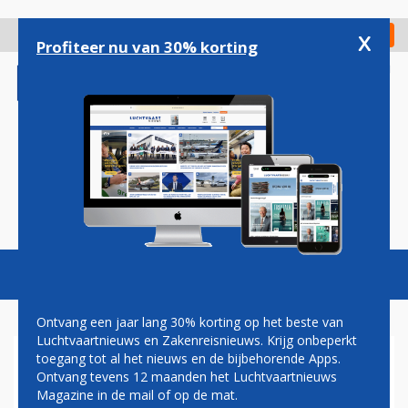
Overslaan
en
x
Digitaal Magazine
Registreer
Check in
naar
Profiteer nu van 30% korting
de
inhoud
gaan
Magazine
Podcasts
Vacatures
Toggl
naviga
Ontvang een jaar lang 30% korting op het beste van
Luchtvaartnieuws en Zakenreisnieuws. Krijg onbeperkt
toegang tot al het nieuws en de bijbehorende Apps.
LEVEL LANCEERT VIER
Ontvang tevens 12 maanden het Luchtvaartnieuws
ROUTES VANAF NIEUWE
Magazine in de mail of op de mat.