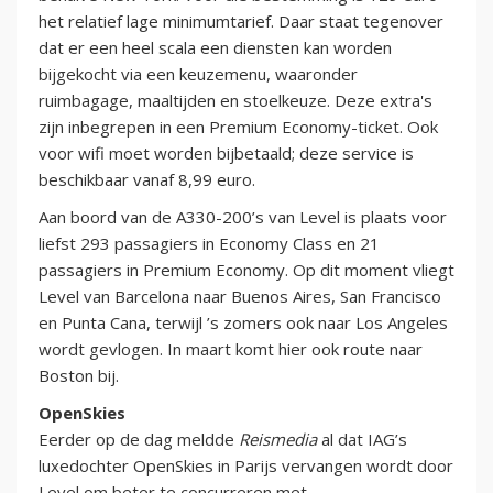
het relatief lage minimumtarief. Daar staat tegenover
dat er een heel scala een diensten kan worden
bijgekocht via een keuzemenu, waaronder
ruimbagage, maaltijden en stoelkeuze. Deze extra's
zijn inbegrepen in een Premium Economy-ticket. Ook
voor wifi moet worden bijbetaald; deze service is
beschikbaar vanaf 8,99 euro.
Aan boord van de A330-200’s van Level is plaats voor
liefst 293 passagiers in Economy Class en 21
passagiers in Premium Economy. Op dit moment vliegt
Level van Barcelona naar Buenos Aires, San Francisco
en Punta Cana, terwijl ’s zomers ook naar Los Angeles
wordt gevlogen. In maart komt hier ook route naar
Boston bij.
OpenSkies
Eerder op de dag meldde
Reismedia
al dat IAG’s
luxedochter OpenSkies in Parijs vervangen wordt door
Level om beter te concurreren met