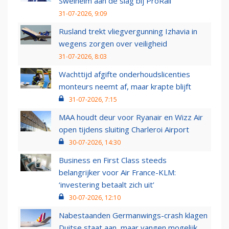
Swelheim aan de slag bij ProRail
31-07-2026, 9:09
Rusland trekt vliegvergunning Izhavia in
wegens zorgen over veiligheid
31-07-2026, 8:03
Wachttijd afgifte onderhoudslicenties
monteurs neemt af, maar krapte blijft
31-07-2026, 7:15
MAA houdt deur voor Ryanair en Wizz Air
open tijdens sluiting Charleroi Airport
30-07-2026, 14:30
Business en First Class steeds
belangrijker voor Air France-KLM:
‘investering betaalt zich uit’
30-07-2026, 12:10
Nabestaanden Germanwings-crash klagen
Duitse staat aan, maar vangen mogelijk