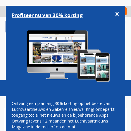
Overslaan
en
x
Digitaal Magazine
Registreer
Check in
naar
Profiteer nu van 30% korting
de
inhoud
gaan
Magazine
Podcasts
Vacatures
Toggl
naviga
Ontvang een jaar lang 30% korting op het beste van
Luchtvaartnieuws en Zakenreisnieuws. Krijg onbeperkt
toegang tot al het nieuws en de bijbehorende Apps.
ONDERZOEK FAA NAAR
Ontvang tevens 12 maanden het Luchtvaartnieuws
‘DUTCH ROLL’ BOEING 737
Magazine in de mail of op de mat.