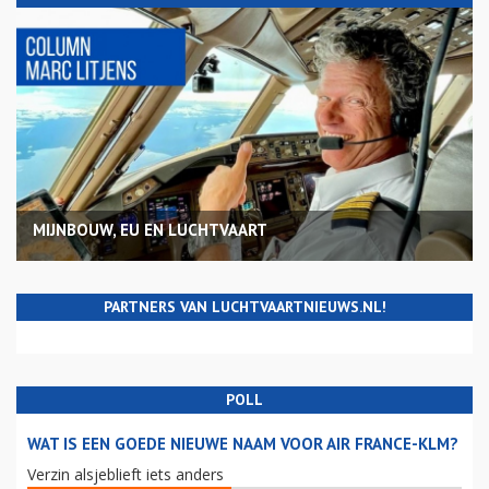
MIJNBOUW, EU EN LUCHTVAART
PARTNERS VAN LUCHTVAARTNIEUWS.NL!
POLL
WAT IS EEN GOEDE NIEUWE NAAM VOOR AIR FRANCE-KLM?
Verzin alsjeblieft iets anders