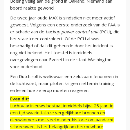
Boeing veilig aan de grond in Oakland. Niemand aan
boord raakte gewond.
De twee jaar oude MAX is sindsdien niet meer actief
geweest. Volgens een eerste onderzoek van de FAA is
er schade aan de
backup power control unit
(PCU), die
het staartroer controleert. Of de PCU al was
beschadigd of dat dit gebeurde door het incident is
nog niet bekend. Het toestel is inmiddels
overgevlogen naar Everett in de staat Washington
voor onderhoud.
Een Dutch roll is weliswaar een zeldzaam fenomeen in
de luchtvaart, maar piloten krijgen niettemin training
en leren hoe ze erop moeten reageren.
Even dit:
Luchtvaartnieuws bestaat inmiddels bijna 25 jaar. In
een tijd waarin talloze vergelijkbare bronnen en
nieuwkomers met veel minder historie om aandacht
schreeuwen, is het belangrijk om betrouwbare