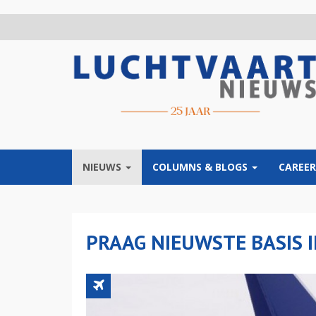
Overslaan
en
naar
de
inhoud
gaan
NIEUWS
COLUMNS & BLOGS
CAREER
PRAAG NIEUWSTE BASIS 