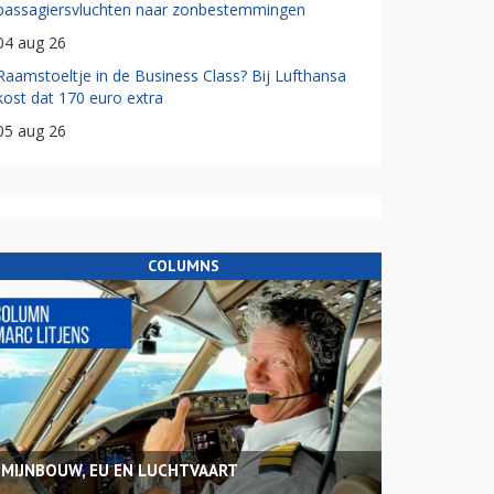
passagiersvluchten naar zonbestemmingen
04 aug 26
Raamstoeltje in de Business Class? Bij Lufthansa
kost dat 170 euro extra
05 aug 26
COLUMNS
MIJNBOUW, EU EN LUCHTVAART