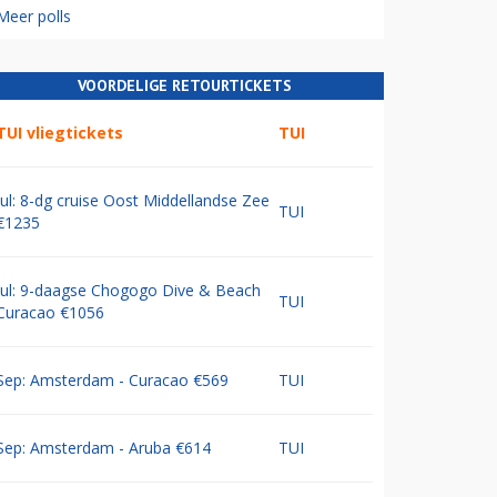
Meer polls
VOORDELIGE RETOURTICKETS
TUI vliegtickets
TUI
Jul: 8-dg cruise Oost Middellandse Zee
TUI
€1235
Jul: 9-daagse Chogogo Dive & Beach
TUI
Curacao €1056
Sep: Amsterdam - Curacao €569
TUI
Sep: Amsterdam - Aruba €614
TUI