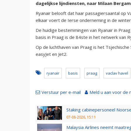
dagelijkse lijndiensten, naar Milaan Berga
Ryanair belooft dat haar passagiersaantal op V
elkaar voert de Ierse onderneming in de winter
De huidige bestemmingen van Ryanair in Praag z
basis in Praag is de 84ste in het netwerk van R
Op de luchthaven van Praag is het Tsjechische
easyJet en Jet2.
ryanair
basis
praag
vaclav havel
Verstuur per e-mail
Meld u aan voor de 
Staking cabinepersoneel Noorse
07-08-2026, 15:11
Malaysia Airlines neemt maatreg