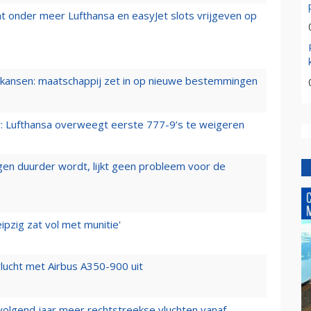
t onder meer Lufthansa en easyJet slots vrijgeven op
ansen: maatschappij zet in op nieuwe bestemmingen
er: Lufthansa overweegt eerste 777-9’s te weigeren
iegen duurder wordt, lijkt geen probleem voor de
ipzig zat vol met munitie'
lucht met Airbus A350-900 uit
 volgend jaar meer rechtstreekse vluchten vanaf