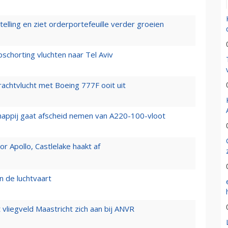
elling en ziet orderportefeuille verder groeien
chorting vluchten naar Tel Aviv
vrachtvlucht met Boeing 777F ooit uit
happij gaat afscheid nemen van A220-100-vloot
 Apollo, Castlelake haakt af
n de luchtvaart
t vliegveld Maastricht zich aan bij ANVR