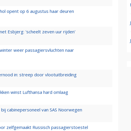
hol opent op 6 augustus haar deuren
t Esbjerg: 'scheelt zeven uur rijden'
 winter weer passagiersvluchten naar
ernood in: streep door vlootuitbreiding
ukken winst Lufthansa hard omlaag
 bij cabinepersoneel van SAS Noorwegen
voor zelfgemaakt Russisch passagierstoestel