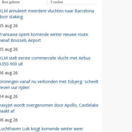
Best gelezen
Crashes
KLM annuleert meerdere vluchten naar Barcelona
door staking
05 aug 26
Transavia opent komende winter nieuwe route
vanaf Brussels Airport
05 aug 26
KLM stelt eerste commerciële vlucht met Airbus
A350-900 uit
06 aug 26
Groningen vanaf nu verbonden met Esbjerg: 'scheelt
zeven uur rijden'
04 aug 26
easyJet wordt overgenomen door Apollo, Castlelake
haakt af
06 aug 26
Luchthaven Luik krijgt komende winter weer