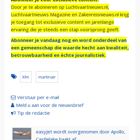
Door je te abonneren op Luchtvaartnieuws.nl,
Luchtvaartnieuws Magazine en Zakenreisnieuws.nl krijg
je toegang tot exclusieve content en jarenlange
ervaring die je steeds een stap voorsprong geeft.
Abonneer je vandaag nog en word onderdeel van
een gemeenschap die waarde hecht aan kwaliteit,
betrouwbaarheid en échte journalistiek.
klm
martinair
Verstuur per e-mail
Meld u aan voor de nieuwsbrief
Tip de redactie
easyJet wordt overgenomen door Apollo,
Castlelake haakt af