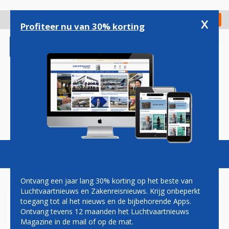
Overslaan
en
x
Digitaal Magazine
Registreer
Check in
naar
Profiteer nu van 30% korting
de
inhoud
gaan
Magazine
Podcasts
Vacatures
Toggl
naviga
Ontvang een jaar lang 30% korting op het beste van
Luchtvaartnieuws en Zakenreisnieuws. Krijg onbeperkt
toegang tot al het nieuws en de bijbehorende Apps.
RECHTER: KLM MOET
Ontvang tevens 12 maanden het Luchtvaartnieuws
MARTINAIR-PILOTEN IN
Magazine in de mail of op de mat.