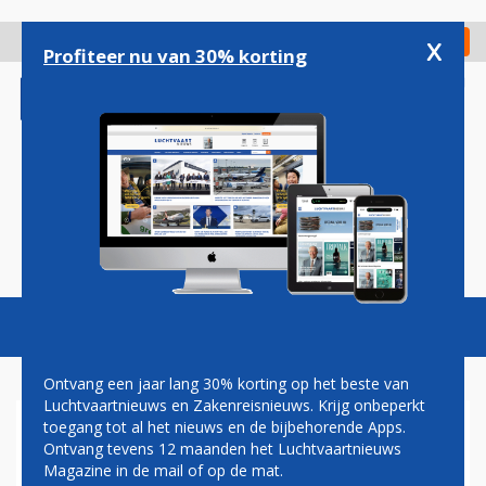
Overslaan
en
x
Digitaal Magazine
Registreer
Check in
naar
Profiteer nu van 30% korting
de
inhoud
gaan
Magazine
Podcasts
Vacatures
Toggl
naviga
Ontvang een jaar lang 30% korting op het beste van
Luchtvaartnieuws en Zakenreisnieuws. Krijg onbeperkt
toegang tot al het nieuws en de bijbehorende Apps.
SUNEXPRESS BREIDT AANTAL
Ontvang tevens 12 maanden het Luchtvaartnieuws
VLUCHTEN TUSSEN
Magazine in de mail of op de mat.