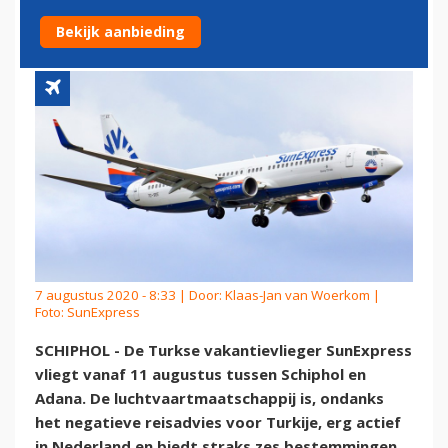
SCHIPHOL EN TURKIJE UIT
Bekijk aanbieding
7 augustus 2020 - 8:33 | Door:
Klaas-Jan van Woerkom
|
Foto: SunExpress
SCHIPHOL - De Turkse vakantievlieger SunExpress
vliegt vanaf 11 augustus tussen Schiphol en
Adana. De luchtvaartmaatschappij is, ondanks
het negatieve reisadvies voor Turkije, erg actief
in Nederland en biedt straks zes bestemmingen