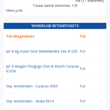
6% (11 stemmen)
Totaal aantal stemmen: 170
Meer polls
VOORDELIGE RETOURTICKETS
TUI vliegtickets
TUI
Jul: 8-dg cruise Oost Middellandse Zee €1235
TUI
Jul: 9-daagse Chogogo Dive & Beach Curacao
TUI
€1056
Sep: Amsterdam - Curacao €569
TUI
Sep: Amsterdam - Aruba €614
TUI