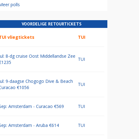
Meer polls
VOORDELIGE RETOURTICKETS
TUI vliegtickets
TUI
Jul: 8-dg cruise Oost Middellandse Zee
TUI
€1235
Jul: 9-daagse Chogogo Dive & Beach
TUI
Curacao €1056
Sep: Amsterdam - Curacao €569
TUI
Sep: Amsterdam - Aruba €614
TUI