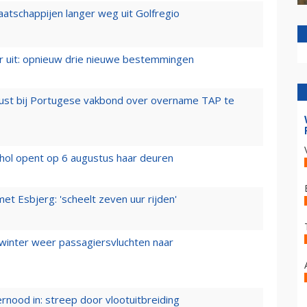
aatschappijen langer weg uit Golfregio
er uit: opnieuw drie nieuwe bestemmingen
rust bij Portugese vakbond over overname TAP te
hol opent op 6 augustus haar deuren
t Esbjerg: 'scheelt zeven uur rijden'
 winter weer passagiersvluchten naar
ernood in: streep door vlootuitbreiding