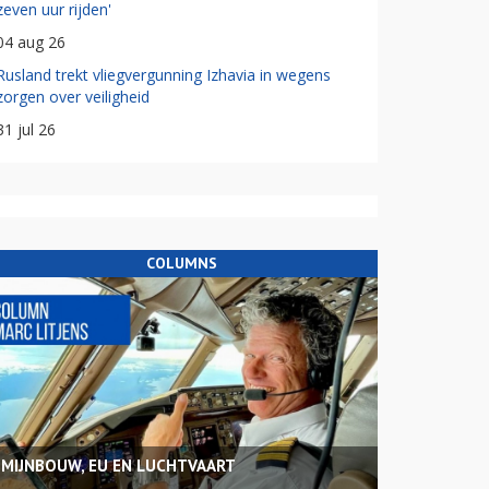
zeven uur rijden'
04 aug 26
Rusland trekt vliegvergunning Izhavia in wegens
zorgen over veiligheid
31 jul 26
COLUMNS
MIJNBOUW, EU EN LUCHTVAART