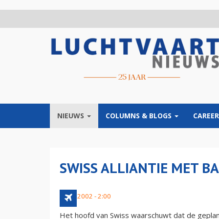
Overslaan
en
naar
de
inhoud
gaan
NIEUWS
COLUMNS & BLOGS
CAREER
SWISS ALLIANTIE MET B
7 juni 2002 - 2:00
Het hoofd van Swiss waarschuwt dat de geplande