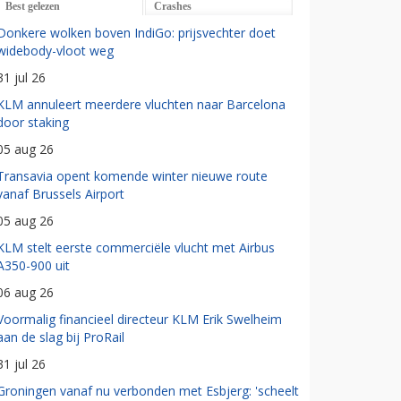
Best gelezen
Crashes
Donkere wolken boven IndiGo: prijsvechter doet
widebody-vloot weg
31 jul 26
KLM annuleert meerdere vluchten naar Barcelona
door staking
05 aug 26
Transavia opent komende winter nieuwe route
vanaf Brussels Airport
05 aug 26
KLM stelt eerste commerciële vlucht met Airbus
A350-900 uit
06 aug 26
Voormalig financieel directeur KLM Erik Swelheim
aan de slag bij ProRail
31 jul 26
Groningen vanaf nu verbonden met Esbjerg: 'scheelt