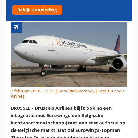
BELGISCH
Bekijk aanbieding
7 februari 2018 - 15:55 | Door:
Niek Vernooij
| Foto: Brussels
Airlines
BRUSSEL - Brussels Airlines blijft ook na een
integratie met Eurowings een Belgische
luchtvaartmaatschappij met een sterke focus op
de Belgische markt. Dat zei Eurowings-topman
Thorsten Dirks van de budgetdochter van