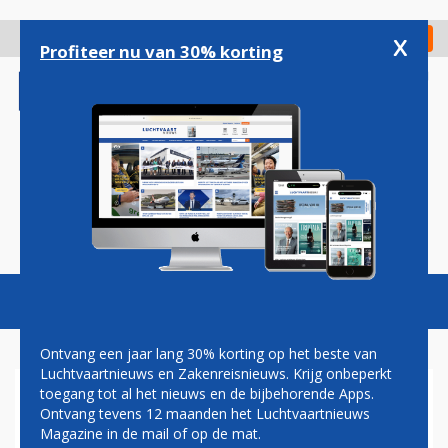
Overslaan
en
x
Digitaal Magazine
Registreer
Check in
naar
Profiteer nu van 30% korting
de
inhoud
gaan
Magazine
Podcasts
Vacatures
Toggl
naviga
Ontvang een jaar lang 30% korting op het beste van
Luchtvaartnieuws en Zakenreisnieuws. Krijg onbeperkt
toegang tot al het nieuws en de bijbehorende Apps.
TOPMAN EUROWINGS:
Ontvang tevens 12 maanden het Luchtvaartnieuws
BRUSSELS AIRLINES BLIJFT
Magazine in de mail of op de mat.