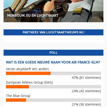
MIJNBOUW, EU EN LUCHTVAART
PARTNERS VAN LUCHTVAARTNIEUWS.NL!
POLL
WAT IS EEN GOEDE NIEUWE NAAM VOOR AIR FRANCE-KLM?
Verzin alsjeblieft iets anders
47% (81 stemmen)
European Airlines Group (EAG)
24% (42 stemmen)
The Blue Group
21% (36 stemmen)