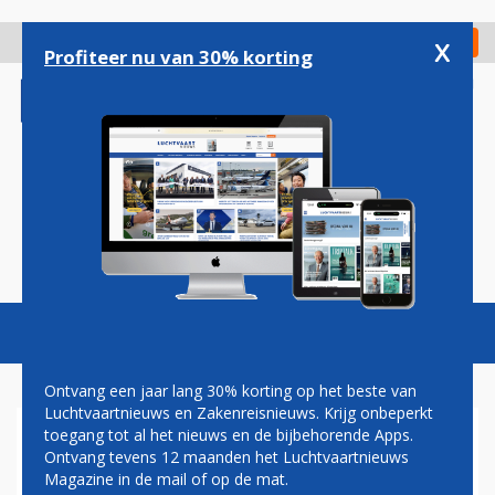
Overslaan
en
x
Digitaal Magazine
Registreer
Check in
naar
Profiteer nu van 30% korting
de
inhoud
gaan
Magazine
Podcasts
Vacatures
Toggl
naviga
Ontvang een jaar lang 30% korting op het beste van
Luchtvaartnieuws en Zakenreisnieuws. Krijg onbeperkt
toegang tot al het nieuws en de bijbehorende Apps.
TUIFLY NEDERLAND START
Ontvang tevens 12 maanden het Luchtvaartnieuws
VLUCHTEN NAAR SURINAME
Magazine in de mail of op de mat.