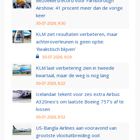
Bezoekersrecord voor Farnborough
Airshow: 41 procent meer dan de vorige
keer
30-07-2026, 9:30
KLM ziet resultaten verbeteren, maar
achteroverleunen is geen optie:
‘Realistisch blijven’
30-07-2026, 9:29
KLM laat verbetering zien in tweede
kwartaal, maar de weg is nog lang
30-07-2026, 8:22
Icelandair tekent voor zes extra Airbus
A320neo's om laatste Boeing 757's af te
lossen
30-07-2026, 6:52
US-Bangla Airlines aan vooravond van
grootste vlootuitbreiding ooit