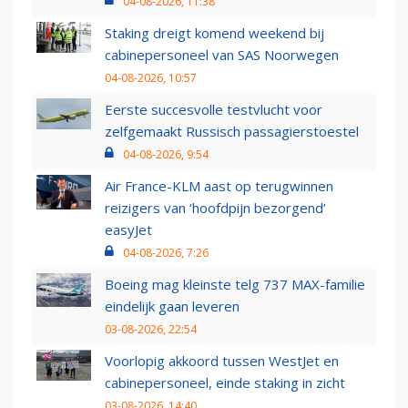
04-08-2026, 11:38
Staking dreigt komend weekend bij
cabinepersoneel van SAS Noorwegen
04-08-2026, 10:57
Eerste succesvolle testvlucht voor
zelfgemaakt Russisch passagierstoestel
04-08-2026, 9:54
Air France-KLM aast op terugwinnen
reizigers van ‘hoofdpijn bezorgend’
easyJet
04-08-2026, 7:26
Boeing mag kleinste telg 737 MAX-familie
eindelijk gaan leveren
03-08-2026, 22:54
Voorlopig akkoord tussen WestJet en
cabinepersoneel, einde staking in zicht
03-08-2026, 14:40