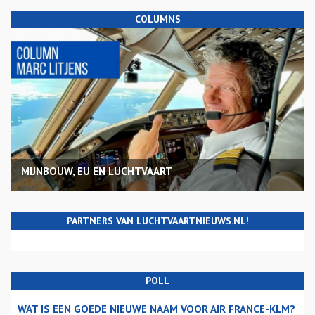
COLUMNS
MIJNBOUW, EU EN LUCHTVAART
PARTNERS VAN LUCHTVAARTNIEUWS.NL!
POLL
WAT IS EEN GOEDE NIEUWE NAAM VOOR AIR FRANCE-KLM?