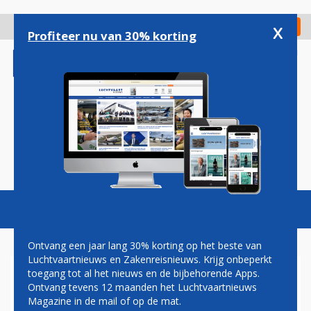
Overslaan
en
x
Digitaal Magazine
Registreer
Check in
naar
Profiteer nu van 30% korting
de
inhoud
gaan
Magazine
Podcasts
Vacatures
Toggl
naviga
Ontvang een jaar lang 30% korting op het beste van
Luchtvaartnieuws en Zakenreisnieuws. Krijg onbeperkt
toegang tot al het nieuws en de bijbehorende Apps.
UNITED AIRLINES VRAAGT
Ontvang tevens 12 maanden het Luchtvaartnieuws
GELD VOOR MAALTIJDEN
Magazine in de mail of op de mat.