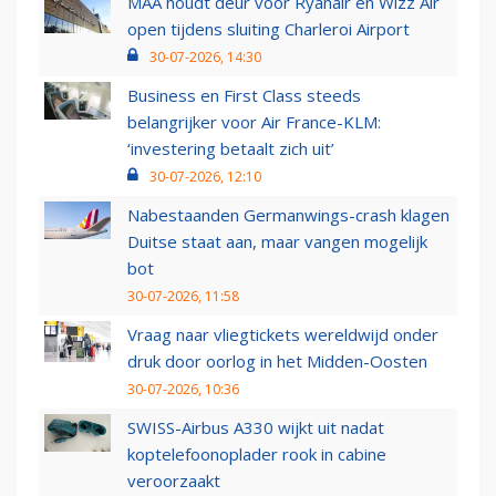
MAA houdt deur voor Ryanair en Wizz Air
open tijdens sluiting Charleroi Airport
30-07-2026, 14:30
Business en First Class steeds
belangrijker voor Air France-KLM:
‘investering betaalt zich uit’
30-07-2026, 12:10
Nabestaanden Germanwings-crash klagen
Duitse staat aan, maar vangen mogelijk
bot
30-07-2026, 11:58
Vraag naar vliegtickets wereldwijd onder
druk door oorlog in het Midden-Oosten
30-07-2026, 10:36
SWISS-Airbus A330 wijkt uit nadat
koptelefoonoplader rook in cabine
veroorzaakt