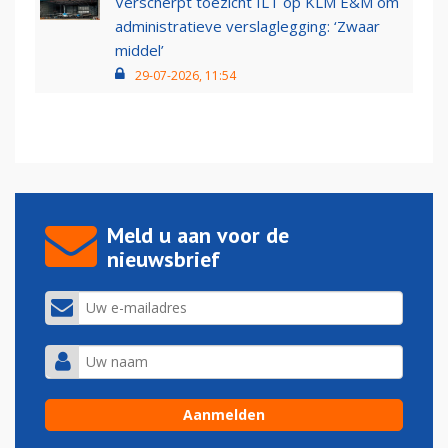
Verscherpt toezicht ILT op KLM E&M om
administratieve verslaglegging: ‘Zwaar
middel’
29-07-2026, 11:54
Meld u aan voor de
nieuwsbrief