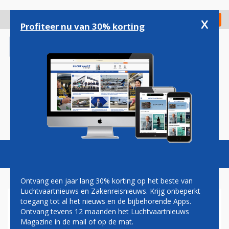
Overslaan
en
x
Digitaal Magazine
Registreer
Check in
naar
Profiteer nu van 30% korting
de
inhoud
gaan
Magazine
Podcasts
Vacatures
Toggl
naviga
Ontvang een jaar lang 30% korting op het beste van
Luchtvaartnieuws en Zakenreisnieuws. Krijg onbeperkt
toegang tot al het nieuws en de bijbehorende Apps.
VAKBOND CABINEPERSONEEL
Ontvang tevens 12 maanden het Luchtvaartnieuws
VREEST NIET VOOR
Magazine in de mail of op de mat.