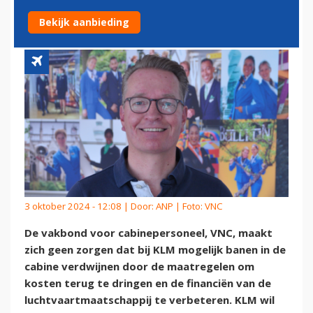
BANENVERLIES BIJ KLM
Bekijk aanbieding
3 oktober 2024 - 12:08 | Door:
ANP
| Foto: VNC
De vakbond voor cabinepersoneel, VNC, maakt
zich geen zorgen dat bij KLM mogelijk banen in de
cabine verdwijnen door de maatregelen om
kosten terug te dringen en de financiën van de
luchtvaartmaatschappij te verbeteren. KLM wil