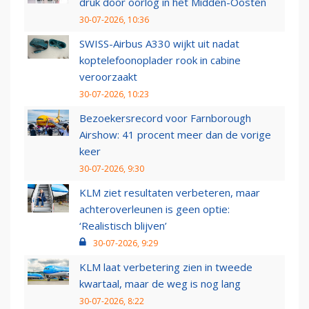
druk door oorlog in het Midden-Oosten
30-07-2026, 10:36
SWISS-Airbus A330 wijkt uit nadat
koptelefoonoplader rook in cabine
veroorzaakt
30-07-2026, 10:23
Bezoekersrecord voor Farnborough
Airshow: 41 procent meer dan de vorige
keer
30-07-2026, 9:30
KLM ziet resultaten verbeteren, maar
achteroverleunen is geen optie:
‘Realistisch blijven’
30-07-2026, 9:29
KLM laat verbetering zien in tweede
kwartaal, maar de weg is nog lang
30-07-2026, 8:22