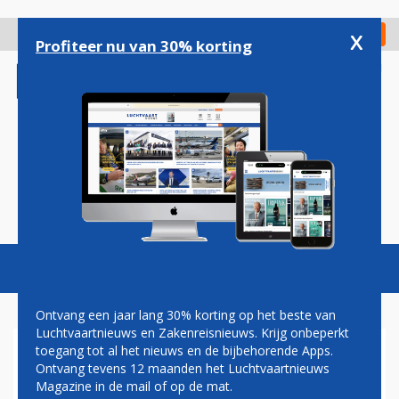
Overslaan
en
x
Digitaal Magazine
Registreer
Check in
naar
Profiteer nu van 30% korting
de
inhoud
gaan
Magazine
Podcasts
Vacatures
Toggl
naviga
Ontvang een jaar lang 30% korting op het beste van
Luchtvaartnieuws en Zakenreisnieuws. Krijg onbeperkt
toegang tot al het nieuws en de bijbehorende Apps.
VAKBOND CABINEPERSONEEL
Ontvang tevens 12 maanden het Luchtvaartnieuws
VREEST NIET VOOR
Magazine in de mail of op de mat.