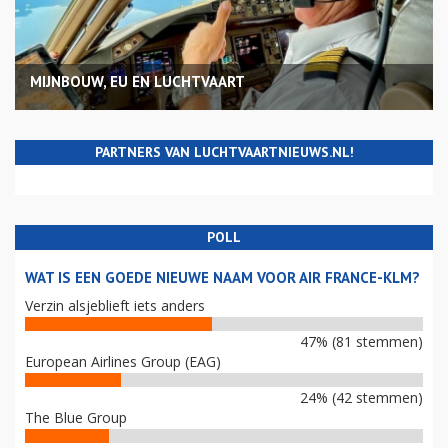
MIJNBOUW, EU EN LUCHTVAART
PARTNERS VAN LUCHTVAARTNIEUWS.NL!
POLL
WAT IS EEN GOEDE NIEUWE NAAM VOOR AIR FRANCE-KLM?
Verzin alsjeblieft iets anders
47% (81 stemmen)
European Airlines Group (EAG)
24% (42 stemmen)
The Blue Group