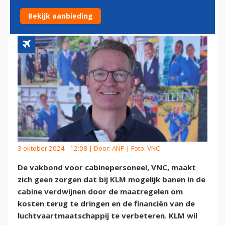
BANENVERLIES BIJ KLM
Bekijk aanbieding
3 oktober 2024 - 12:08 | Door:
ANP
| Foto: VNC
De vakbond voor cabinepersoneel, VNC, maakt
zich geen zorgen dat bij KLM mogelijk banen in de
cabine verdwijnen door de maatregelen om
kosten terug te dringen en de financiën van de
luchtvaartmaatschappij te verbeteren. KLM wil