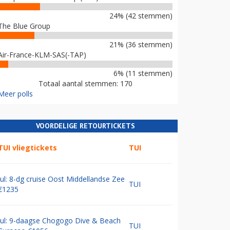
24% (42 stemmen)
The Blue Group
21% (36 stemmen)
Air-France-KLM-SAS(-TAP)
6% (11 stemmen)
Totaal aantal stemmen: 170
Meer polls
VOORDELIGE RETOURTICKETS
TUI vliegtickets
TUI
Jul: 8-dg cruise Oost Middellandse Zee
TUI
€1235
Jul: 9-daagse Chogogo Dive & Beach
TUI