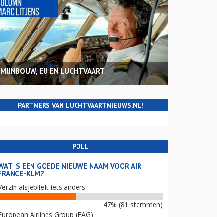
MIJNBOUW, EU EN LUCHTVAART
PARTNERS VAN LUCHTVAARTNIEUWS.NL!
POLL
WAT IS EEN GOEDE NIEUWE NAAM VOOR AIR
FRANCE-KLM?
Verzin alsjeblieft iets anders
47% (81 stemmen)
European Airlines Group (EAG)