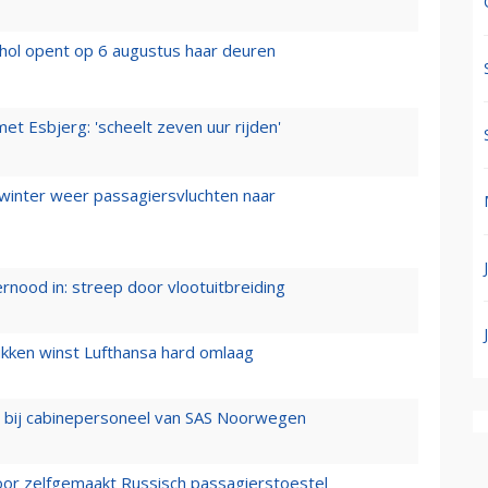
hol opent op 6 augustus haar deuren
t Esbjerg: 'scheelt zeven uur rijden'
 winter weer passagiersvluchten naar
ernood in: streep door vlootuitbreiding
ukken winst Lufthansa hard omlaag
 bij cabinepersoneel van SAS Noorwegen
voor zelfgemaakt Russisch passagierstoestel