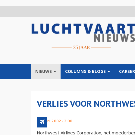
Overslaan
en
naar
de
inhoud
gaan
NIEUWS
COLUMNS & BLOGS
CAREER
VERLIES VOOR NORTHWE
19 april 2002 - 2:00
Northwest Airlines Corporation, het moederbedr