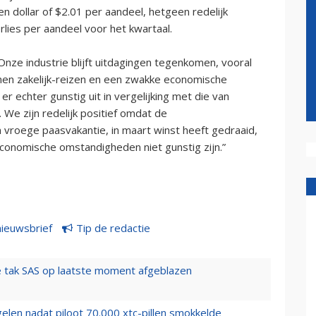
 dollar of $2.01 per aandeel, hetgeen redelijk
ies per aandeel voor het kwartaal.
“Onze industrie blijft uitdagingen tegenkomen, vooral
men zakelijk-reizen en een zwakke economische
er echter gunstig uit in vergelijking met die van
 We zijn redelijk positief omdat de
n vroege paasvakantie, in maart winst heeft gedraaid,
economische omstandigheden niet gunstig zijn.”
nieuwsbrief
Tip de redactie
 tak SAS op laatste moment afgeblazen
elen nadat piloot 70.000 xtc-pillen smokkelde