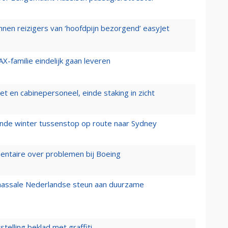
nen reizigers van ‘hoofdpijn bezorgend’ easyJet
X-familie eindelijk gaan leveren
t en cabinepersoneel, einde staking in zicht
mende winter tussenstop op route naar Sydney
mentaire over problemen bij Boeing
 massale Nederlandse steun aan duurzame
stelling beklad met graffiti