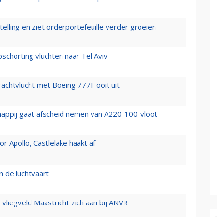
elling en ziet orderportefeuille verder groeien
chorting vluchten naar Tel Aviv
vrachtvlucht met Boeing 777F ooit uit
happij gaat afscheid nemen van A220-100-vloot
 Apollo, Castlelake haakt af
n de luchtvaart
t vliegveld Maastricht zich aan bij ANVR