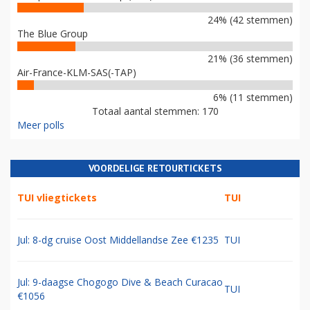
24% (42 stemmen)
The Blue Group
21% (36 stemmen)
Air-France-KLM-SAS(-TAP)
6% (11 stemmen)
Totaal aantal stemmen: 170
Meer polls
VOORDELIGE RETOURTICKETS
TUI vliegtickets
TUI
Jul: 8-dg cruise Oost Middellandse Zee €1235
TUI
Jul: 9-daagse Chogogo Dive & Beach Curacao
TUI
€1056