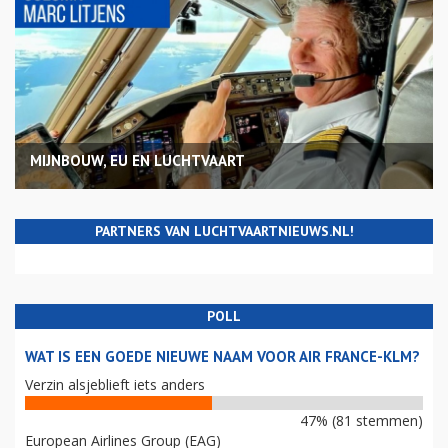
MIJNBOUW, EU EN LUCHTVAART
PARTNERS VAN LUCHTVAARTNIEUWS.NL!
POLL
WAT IS EEN GOEDE NIEUWE NAAM VOOR AIR FRANCE-KLM?
Verzin alsjeblieft iets anders
47% (81 stemmen)
European Airlines Group (EAG)