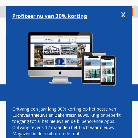
Overslaan
en
x
Digitaal Magazine
Registreer
Check in
naar
Profiteer nu van 30% korting
de
inhoud
gaan
Magazine
Podcasts
Vacatures
Toggl
naviga
Ontvang een jaar lang 30% korting op het beste van
Luchtvaartnieuws en Zakenreisnieuws. Krijg onbeperkt
toegang tot al het nieuws en de bijbehorende Apps.
AIR AGENCIES BENELUX
Ontvang tevens 12 maanden het Luchtvaartnieuws
WORDT GSA VAN
Magazine in de mail of op de mat.