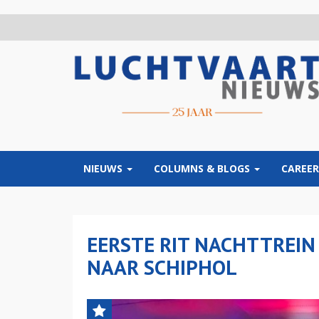
Overslaan
en
naar
de
inhoud
gaan
NIEUWS
COLUMNS & BLOGS
CAREER
EERSTE RIT NACHTTREIN
NAAR SCHIPHOL