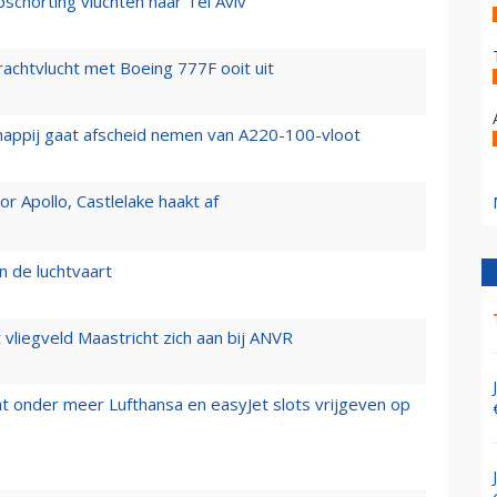
chorting vluchten naar Tel Aviv
vrachtvlucht met Boeing 777F ooit uit
happij gaat afscheid nemen van A220-100-vloot
 Apollo, Castlelake haakt af
n de luchtvaart
t vliegveld Maastricht zich aan bij ANVR
t onder meer Lufthansa en easyJet slots vrijgeven op