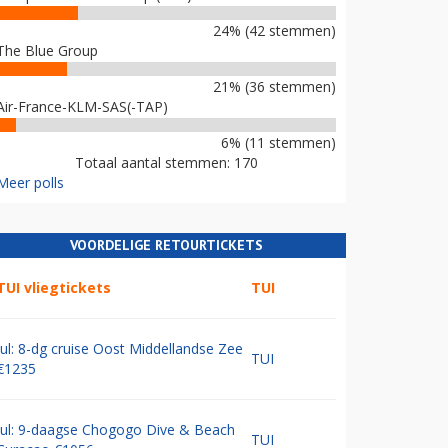
24% (42 stemmen)
The Blue Group
21% (36 stemmen)
Air-France-KLM-SAS(-TAP)
6% (11 stemmen)
Totaal aantal stemmen: 170
Meer polls
VOORDELIGE RETOURTICKETS
TUI vliegtickets
TUI
Jul: 8-dg cruise Oost Middellandse Zee
TUI
€1235
Jul: 9-daagse Chogogo Dive & Beach
TUI