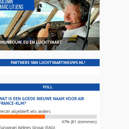
MIJNBOUW, EU EN LUCHTVAART
PARTNERS VAN LUCHTVAARTNIEUWS.NL!
POLL
WAT IS EEN GOEDE NIEUWE NAAM VOOR AIR
FRANCE-KLM?
Verzin alsjeblieft iets anders
47% (81 stemmen)
European Airlines Group (EAG)