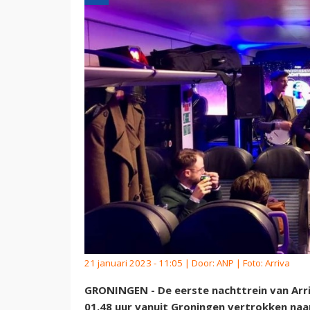
21 januari 2023 - 11:05 | Door:
ANP
| Foto: Arriva
GRONINGEN - De eerste nachttrein van Arriv
01.48 uur vanuit Groningen vertrokken naa