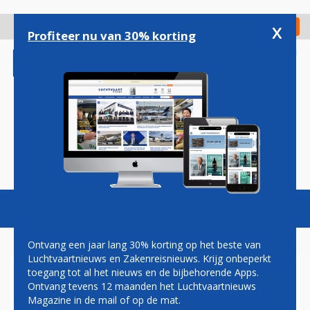
Overslaan
en
x
Digitaal Magazine
Registreer
Check in
naar
Profiteer nu van 30% korting
de
inhoud
gaan
Magazine
Podcasts
Vacatures
Toggl
naviga
Ontvang een jaar lang 30% korting op het beste van
Luchtvaartnieuws en Zakenreisnieuws. Krijg onbeperkt
toegang tot al het nieuws en de bijbehorende Apps.
AANHOUDINGEN IN
Ontvang tevens 12 maanden het Luchtvaartnieuws
ONDERZOEK 'ILLEGALE
Magazine in de mail of op de mat.