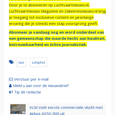
Door je te abonneren op Luchtvaartnieuws.nl,
Luchtvaartnieuws Magazine en Zakenreisnieuws.nl krijg
je toegang tot exclusieve content en jarenlange
ervaring die je steeds een stap voorsprong geeft.
Abonneer je vandaag nog en word onderdeel van
een gemeenschap die waarde hecht aan kwaliteit,
betrouwbaarheid en échte journalistiek.
taxi
schiphol
Verstuur per e-mail
Meld u aan voor de nieuwsbrief
Tip de redactie
KLM stelt eerste commerciële vlucht met
Airbus A350-900 uit