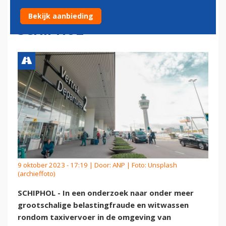
PRAKTIJKEN' TAXI'S
Bekijk aanbieding
SCHIPHOL
9 oktober 2023 - 17:19 | Door:
ANP
| Foto: Unsplash
(archieffoto)
SCHIPHOL - In een onderzoek naar onder meer
grootschalige belastingfraude en witwassen
rondom taxivervoer in de omgeving van