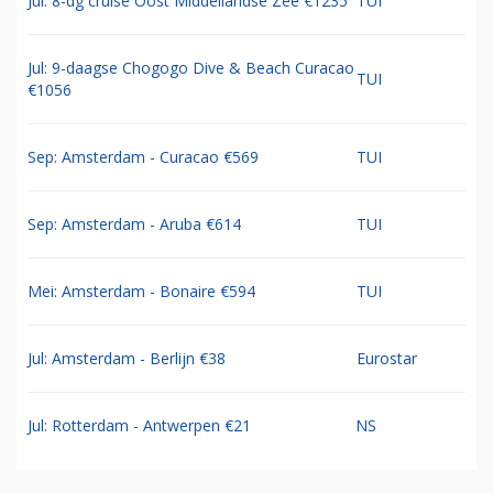
Jul: 8-dg cruise Oost Middellandse Zee €1235
TUI
Jul: 9-daagse Chogogo Dive & Beach Curacao
TUI
€1056
Sep: Amsterdam - Curacao €569
TUI
Sep: Amsterdam - Aruba €614
TUI
Mei: Amsterdam - Bonaire €594
TUI
Jul: Amsterdam - Berlijn €38
Eurostar
Jul: Rotterdam - Antwerpen €21
NS