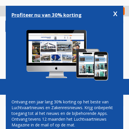
Overslaan
en
x
Digitaal Magazine
Registreer
Check in
naar
Profiteer nu van 30% korting
de
inhoud
gaan
Magazine
Podcasts
Vacatures
Toggl
naviga
Ontvang een jaar lang 30% korting op het beste van
Luchtvaartnieuws en Zakenreisnieuws. Krijg onbeperkt
toegang tot al het nieuws en de bijbehorende Apps.
BEVEILIGERS LUCHTHAVENS
Ontvang tevens 12 maanden het Luchtvaartnieuws
DÜSSELDORF EN FRANKFURT
Magazine in de mail of op de mat.