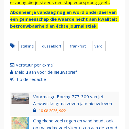
ervaring die je steeds een stap voorsprong geeft.
Abonneer je vandaag nog en word onderdeel van
een gemeenschap die waarde hecht aan kwaliteit,
betrouwbaarheid en échte journalistiek.
staking
dusseldorf
frankfurt
verdi
Verstuur per e-mail
Meld u aan voor de nieuwsbrief
Tip de redactie
Voormalige Boeing 777-300 van Jet
Airways krijgt na zeven jaar nieuw leven
10-08-2026, 9:22
Ongekend veel regen en wind houdt ook
op maandag veel vliegtuigen aan de grond