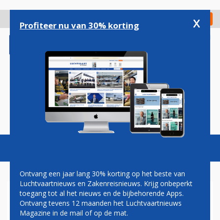
Overslaan
en
x
Digitaal Magazine
Registreer
Check in
naar
Profiteer nu van 30% korting
de
inhoud
gaan
Magazine
Podcasts
Vacatures
Toggl
naviga
Ontvang een jaar lang 30% korting op het beste van
Luchtvaartnieuws en Zakenreisnieuws. Krijg onbeperkt
toegang tot al het nieuws en de bijbehorende Apps.
GOED NIEUWS VOOR 'ORANJE'
Ontvang tevens 12 maanden het Luchtvaartnieuws
BONAIRE: WESTJET START
Magazine in de mail of op de mat.