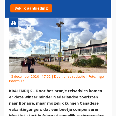
LIJNDIENST VANUIT CANADA
Bekijk aanbieding
18 december 2020 - 17:02 | Door:
onze redactie
| Foto: Inge
Poorthuis
KRALENDIJK - Door het oranje reisadvies komen
er deze winter minder Nederlandse toeristen
naar Bonaire, maar mogelijk kunnen Canadese
vakantiegangers dat een beetje compenseren.
WestJet start in februari namelijk rechtstreekse