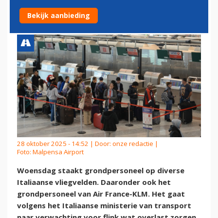
WOENSDAG IN ITALIË
Bekijk aanbieding
28 oktober 2025 - 14:52 | Door:
onze redactie
|
Foto: Malpensa Airport
Woensdag staakt grondpersoneel op diverse
Italiaanse vliegvelden. Daaronder ook het
grondpersoneel van Air France-KLM. Het gaat
volgens het Italiaanse ministerie van transport
naar verwachting voor flink wat overlast zorgen.