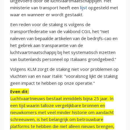
uitgevoerd door de luchtvaartmaatschappijen. Het
ministerie van transport heeft een
lijst
opgesteld met
waar en wanneer er wordt gestaakt.
Een reden voor de staking is volgens de
transportfederatie van de vakbond CGIL het “niet
naleven van bepaalde artikelen van de bedrijfs-cao en
het gebrek aan transparantie van de
luchtvaartmaatschappij bij het systematisch inzetten
van buitenlands personeel op Italiaans grondgebied.”
Volgens KLM zorgt de staking niet voor problemen op
vluchten van en naar Italïë: "vooralsnog lijkt de staking
geen impact te hebben op onze operatie."
Even dit:
Luchtvaartnieuws bestaat inmiddels bijna 25 jaar. In
een tijd waarin talloze vergelijkbare bronnen en
nieuwkomers met veel minder historie om aandacht
schreeuwen, is het belangrijk om betrouwbare
platforms te hebben die niet alleen nieuws brengen,