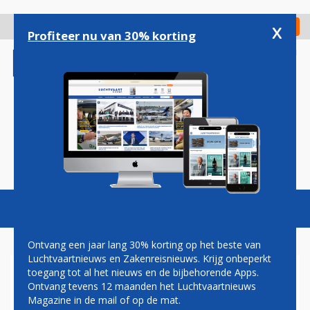
Overslaan
en
x
Digitaal Magazine
Registreer
Check in
naar
Profiteer nu van 30% korting
de
inhoud
gaan
Magazine
Podcasts
Vacatures
Toggl
naviga
Ontvang een jaar lang 30% korting op het beste van
Luchtvaartnieuws en Zakenreisnieuws. Krijg onbeperkt
toegang tot al het nieuws en de bijbehorende Apps.
GRONDPERSONEEL AIR
Ontvang tevens 12 maanden het Luchtvaartnieuws
FRANCE-KLM STAAKT
Magazine in de mail of op de mat.