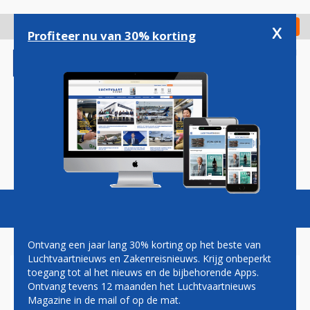
Overslaan
en
x
Digitaal Magazine
Registreer
Check in
naar
Profiteer nu van 30% korting
de
inhoud
gaan
Magazine
Podcasts
Vacatures
Toggl
naviga
Ontvang een jaar lang 30% korting op het beste van
Luchtvaartnieuws en Zakenreisnieuws. Krijg onbeperkt
toegang tot al het nieuws en de bijbehorende Apps.
HONDERDTAL VLUCHTEN
Ontvang tevens 12 maanden het Luchtvaartnieuws
GEANNULEERD DOOR
Magazine in de mail of op de mat.