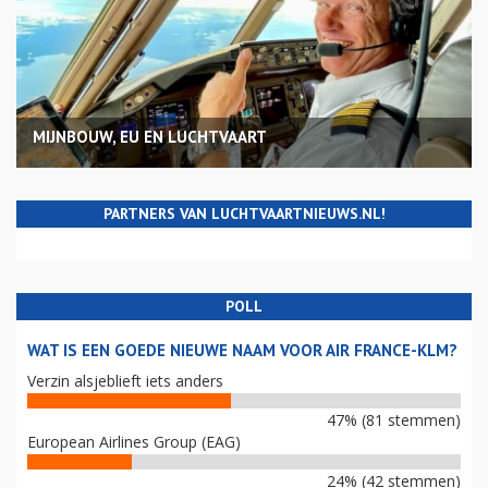
MIJNBOUW, EU EN LUCHTVAART
PARTNERS VAN LUCHTVAARTNIEUWS.NL!
POLL
WAT IS EEN GOEDE NIEUWE NAAM VOOR AIR FRANCE-KLM?
Verzin alsjeblieft iets anders
47% (81 stemmen)
European Airlines Group (EAG)
24% (42 stemmen)