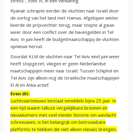
stress", stelt VC in een verklaring.
Ryanair schrapte eerder de vluchten naar Israël door
de oorlog van het land met Hamas. Afgelopen winter
keerde de prijsvechter terug, maar stopte al gauw
weer door een conflict over de havengelden in Tel
Aviv. In juni heeft de budgetmaatschappij de vluchten
opnieuw hervat.
Doordat KLM de vluchten naar Tel Aviv eind juni weer
heeft stopgezet, vliegen er geen Nederlandse
maatschappijen meer naar Israël. Tussen Schiphol en
Tel Aviv zijn alleen nog de Israëlische maatschappijen
El Al en Arkia actief.
Even dit:
Luchtvaartnieuws bestaat inmiddels bijna 25 jaar. In
een tijd waarin talloze vergelijkbare bronnen en
nieuwkomers met veel minder historie om aandacht
schreeuwen, is het belangrijk om betrouwbare
platforms te hebben die niet alleen nieuws brengen,