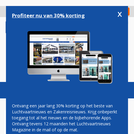
Overslaan
en
x
Digitaal Magazine
Registreer
Check in
naar
Profiteer nu van 30% korting
de
inhoud
gaan
Magazine
Podcasts
Vacatures
Toggl
naviga
Ontvang een jaar lang 30% korting op het beste van
Luchtvaartnieuws en Zakenreisnieuws. Krijg onbeperkt
toegang tot al het nieuws en de bijbehorende Apps.
PILOTEN VRAGEN RYANAIR
Ontvang tevens 12 maanden het Luchtvaartnieuws
OM VLUCHTEN NAAR TEL
Magazine in de mail of op de mat.