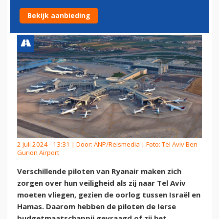
AVIV TE MOGEN WEIGEREN
Bekijk aanbieding
2 juli 2024 - 13:31 | Door:
ANP/Reismedia
| Foto: Tel Aviv Ben
Gurion Airport
Verschillende piloten van Ryanair maken zich
zorgen over hun veiligheid als zij naar Tel Aviv
moeten vliegen, gezien de oorlog tussen Israël en
Hamas. Daarom hebben de piloten de Ierse
budgetmaatschappij gevraagd of zij het