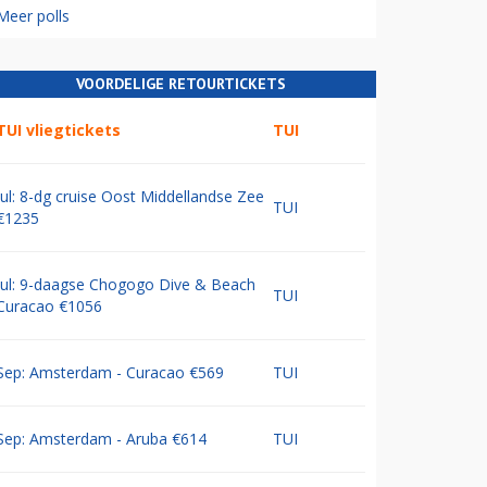
Meer polls
VOORDELIGE RETOURTICKETS
TUI vliegtickets
TUI
Jul: 8-dg cruise Oost Middellandse Zee
TUI
€1235
Jul: 9-daagse Chogogo Dive & Beach
TUI
Curacao €1056
Sep: Amsterdam - Curacao €569
TUI
Sep: Amsterdam - Aruba €614
TUI