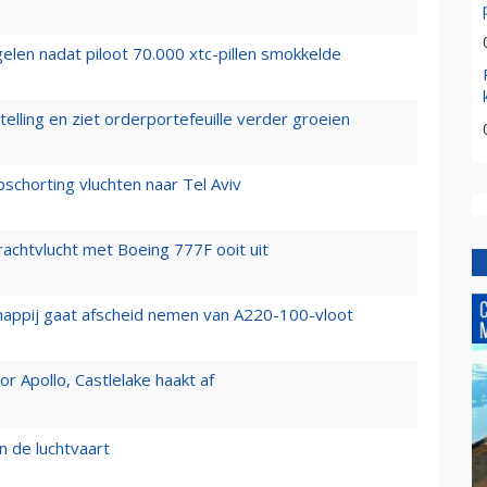
elen nadat piloot 70.000 xtc-pillen smokkelde
elling en ziet orderportefeuille verder groeien
chorting vluchten naar Tel Aviv
vrachtvlucht met Boeing 777F ooit uit
happij gaat afscheid nemen van A220-100-vloot
 Apollo, Castlelake haakt af
n de luchtvaart