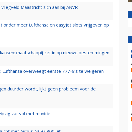
t vliegveld Maastricht zich aan bij ANVR
t onder meer Lufthansa en easyJet slots vrijgeven op
ansen: maatschappij zet in op nieuwe bestemmingen
er: Lufthansa overweegt eerste 777-9’s te weigeren
iegen duurder wordt, lijkt geen probleem voor de
ipzig zat vol met munitie'
lucht met Airbus A350-900 uit