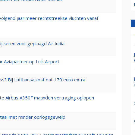
 volgend jaar meer rechtstreekse vluchten vanaf
j keren voor geplaagd Air India
r Aviapartner op Luik Airport
ss? Bij Lufthansa kost dat 170 euro extra
rste Airbus A350F maanden vertraging oplopen
wartaal met minder oorlogsgeweld
 steeds begin 2027, maar maatschappij heeft ook plan