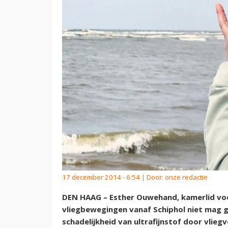
17 december 2014 - 6:54 | Door:
onze redactie
DEN HAAG – Esther Ouwehand, kamerlid vo
vliegbewegingen vanaf Schiphol niet mag gr
schadelijkheid van ultrafijnstof door vlie