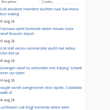
Best gelezen
Crashes
KLM annuleert meerdere vluchten naar Barcelona
door staking
05 aug 26
Transavia opent komende winter nieuwe route
vanaf Brussels Airport
05 aug 26
KLM stelt eerste commerciële vlucht met Airbus
A350-900 uit
06 aug 26
Groningen vanaf nu verbonden met Esbjerg: 'scheelt
zeven uur rijden'
04 aug 26
easyJet wordt overgenomen door Apollo, Castlelake
haakt af
06 aug 26
Luchthaven Luik krijgt komende winter weer