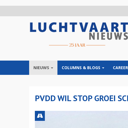
Overslaan
en
naar
de
inhoud
gaan
NIEUWS
COLUMNS & BLOGS
CAREER
PVDD WIL STOP GROEI S