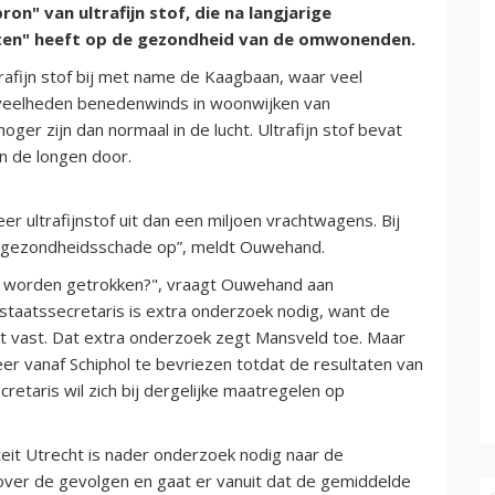
ron" van ultrafijn stof, die na langjarige
fecten" heeft op de gezondheid van de omwonenden.
afijn stof bij met name de Kaagbaan, waar veel
oeveelheden benedenwinds in woonwijken van
er zijn dan normaal in de lucht. Ultrafijn stof bevat
in de longen door.
r ultrafijnstof uit dan een miljoen vrachtwagens. Bij
 gezondheidsschade op”, meldt Ouwehand.
k worden getrokken?", vraagt Ouwehand aan
 staatssecretaris is extra onderzoek nodig, want de
iet vast. Dat extra onderzoek zegt Mansveld toe. Maar
eer vanaf Schiphol te bevriezen totdat de resultaten van
etaris wil zich bij dergelijke maatregelen op
t Utrecht is nader onderzoek nodig naar de
r over de gevolgen en gaat er vanuit dat de gemiddelde