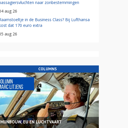
passagiersvluchten naar zonbestemmingen
04 aug 26
Raamstoeltje in de Business Class? Bij Lufthansa
kost dat 170 euro extra
05 aug 26
COLUMNS
MIJNBOUW, EU EN LUCHTVAART