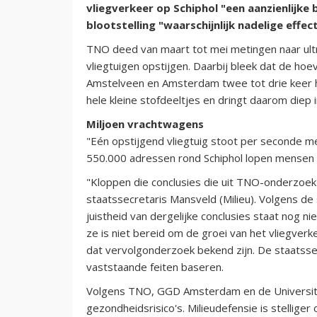
vliegverkeer op Schiphol "een aanzienlijke b
blootstelling "waarschijnlijk nadelige ef
TNO deed van maart tot mei metingen naar ultr
vliegtuigen opstijgen. Daarbij bleek dat de h
Amstelveen en Amsterdam twee tot drie keer hog
hele kleine stofdeeltjes en dringt daarom diep 
Miljoen vrachtwagens
"Eén opstijgend vliegtuig stoot per seconde mee
550.000 adressen rond Schiphol lopen mensen
"Kloppen die conclusies die uit TNO-onderzoe
staatssecretaris Mansveld (Milieu). Volgens de
juistheid van dergelijke conclusies staat nog n
ze is niet bereid om de groei van het vliegverk
dat vervolgonderzoek bekend zijn. De staatssecr
vaststaande feiten baseren.
Volgens TNO, GGD Amsterdam en de Universitei
gezondheidsrisico's. Milieudefensie is stellige